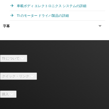
車載ボディ エレクトロニクス システムの詳細
TI のモーター ドライバ製品の詳細
TI について
TI の概要
クイック・リンク
採用情報
お問い合わせ
ニュース
購入
TI E2E™ 設計サポート・フォーラム
ストーリー | チップ開発の舞台裏
TI API スイート