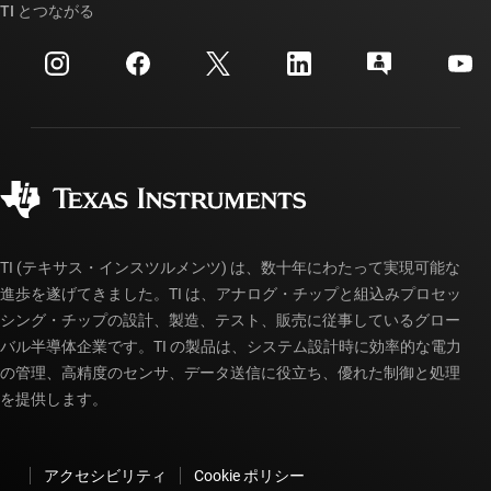
クロスリファレンス検索
TI とつながる
イベント
myTI 法人アカウント
カスタマー・サポート・センター
投資家向け情報
配送、お支払い、および税金
パッケージ
製造
ご注文に関する FAQ
品質と信頼性
コーポレート・シティズンシップ
販売特約店
myTI アカウントの FAQ
TI (テキサス・インスツルメンツ) は、数十年にわたって実現可能な
進歩を遂げてきました。TI は、アナログ・チップと組込みプロセッ
シング・チップの設計、製造、テスト、販売に従事しているグロー
バル半導体企業です。TI の製品は、システム設計時に効率的な電力
の管理、高精度のセンサ、データ送信に役立ち、優れた制御と処理
を提供します。
アクセシビリティ
Cookie ポリシー