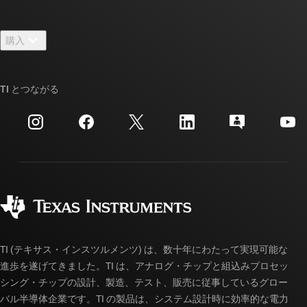
採用情報
お問い合わせ
ニュース
購入
TI E2E™ 設計サポート・フォーラム
ストーリー | チップ開発の舞台裏
TI API スイート
クロスリファレンス検索
TI とつながる
イベント
myTI 法人アカウント
カスタマー・サポート・センター
投資家向け情報
配送、お支払い、および税金
パッケージ
製造
ご注文に関する FAQ
品質と信頼性
コーポレート・シティズンシップ
販売特約店
myTI アカウントの FAQ
TI (テキサス・インスツルメンツ) は、数十年にわたって実現可能な
進歩を遂げてきました。TI は、アナログ・チップと組込みプロセッ
シング・チップの設計、製造、テスト、販売に従事しているグロー
バル半導体企業です。TI の製品は、システム設計時に効率的な電力