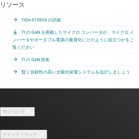
リソース
TIDA-010954 の詳細
TI の GaN を搭載したサイクロ コンバータが、マイクロ イ
ンバータやポータブル電源の最適化にどのように役立つかをご
覧ください
TI の GaN 技術
賢く信頼性の高い太陽光発電システムを設計しましょう
TI について
TI の概要
クイック・リンク