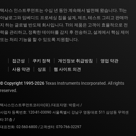
텍사스 인스트루먼트는 수십 년 동안 계속해서 발전해 왔습니다. TI는
아날로그와 임베디드 프로세싱 칩을 설계, 제조, 테스트 그리고 판매까
지 하는 글로벌 반도체 회사입니다. TI의 제품은 고객이 효율적으로 전
력을 관리하고, 정확한 데이터를 감지 후 전송하고, 설계에서 핵심 제어
또는 처리 기능을 할 수 있도록 지원합니다.
접근성
쿠키 정책
개인정보 취급방침
영업 약관
사용 약관
상표
웹 사이트 의견
© Copyright 1995-
2026
Texas Instruments Incorporated. All rights
reserved.
텍사스인스트루먼트코리아(유) /
대표자명: 박중서 /
사업자 등록번호: 120-81-03090 서울특별시 강남구 영동대로 511 삼성동 무역센
타 31층 /
대표전화: 02-560-6800 /
고객센터: 070-766-32297