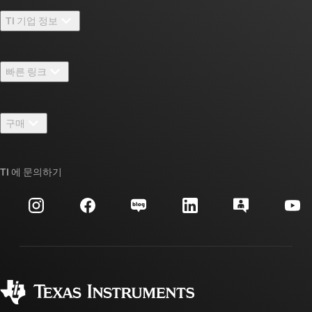
TI 기업 정보
TI 기업 정보 개요
빠른 링크
채용
연락처
뉴스룸
구매
TI E2E™ 설계 지원 포럼
우리의 이야기 | 칩을 만드는 사람들
TI API 제품군
대체품 검색
TI 에 문의하기
이벤트
myTI 회사 계정
고객 지원 센터
투자 관계
배송, 결제 및 세금
패키징
제조
주문 FAQ
품질 및 안정성
사회 공헌
공인 유통업체
myTI 계정 FAQ