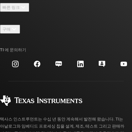
TI 기업 정보 개요
빠른 링크
채용
연락처
뉴스룸
구매
TI E2E™ 설계 지원 포럼
우리의 이야기 | 칩을 만드는 사람들
TI API 제품군
대체품 검색
TI 에 문의하기
이벤트
myTI 회사 계정
고객 지원 센터
투자 관계
배송, 결제 및 세금
패키징
제조
주문 FAQ
품질 및 안정성
사회 공헌
공인 유통업체
myTI 계정 FAQ
텍사스 인스트루먼트는 수십 년 동안 계속해서 발전해 왔습니다. TI는
아날로그와 임베디드 프로세싱 칩을 설계, 제조, 테스트 그리고 판매까