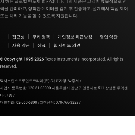
지 하는 글로벌 반도체 회사입니다. TI의 제품은 고객이 효율적으로 전
력을 관리하고, 정확한 데이터를 감지 후 전송하고, 설계에서 핵심 제어
또는 처리 기능을 할 수 있도록 지원합니다.
접근성
쿠키 정책
개인정보 취급방침
영업 약관
사용 약관
상표
웹 사이트 의견
© Copyright 1995-
2026
Texas Instruments Incorporated. All rights
reserved.
텍사스인스트루먼트코리아(유) /
대표자명: 박중서 /
사업자 등록번호: 120-81-03090 서울특별시 강남구 영동대로 511 삼성동 무역센
타 31층 /
대표전화: 02-560-6800 /
고객센터: 070-766-32297