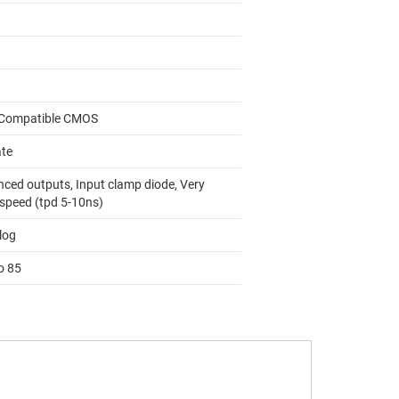
Compatible CMOS
ate
nced outputs, Input clamp diode, Very
 speed (tpd 5-10ns)
log
o 85