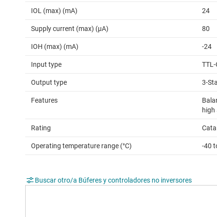
IOL (max) (mA)
24
Supply current (max) (µA)
80
IOH (max) (mA)
-24
Input type
TTL-
Output type
3-St
Features
Bala
high
Rating
Cata
Operating temperature range (°C)
-40 t
Buscar otro/a Búferes y controladores no inversores