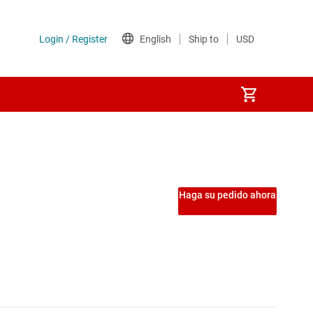
nversores
o inversores
Haga su pedido ahora
ral