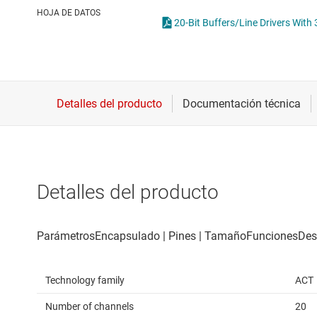
Conectividad inalámbrica
O
HOJA DE DATOS
20-Bit Buffers/Line Drivers With
Controladores para motores
T
Convertidores de datos
Interfaz
Detalles del producto
Technology family
ACT
Number of channels
20