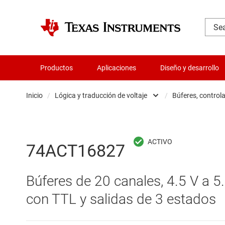
Productos
Aplicaciones
Diseño y desarrollo
Inicio
/
Lógica y traducción de voltaje
/
Búferes, control
Administración de potencia
B
Aislamiento
B
74ACT16827
Amplificadores
C
Búferes de 20 canales, 4.5 V a 
Audio, háptica y piezoeléctrica
C
con TTL y salidas de 3 estados
Circuitos integrados de gestión de bate
C