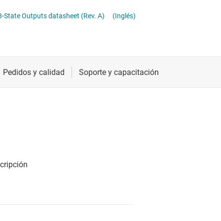
ther logic
Radiofrecuencia y microondas
 3-State Outputs datasheet (Rev. A)
(Inglés)
raductores de tensión y desplazadores de nivel
Relojes y sincronización
Sensores
Servicios de chip y oblea