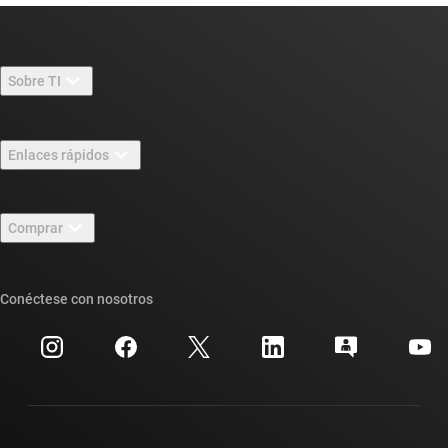
Sobre TI
Información general sobre Acerca de TI
Enlaces rápidos
Carreras laborales
Contáctenos
Sala de redacción
Comprar
Foros de soporte de diseño de TI E2E™
Nuestras historias | Detrás del chip
Suites de API de TI
Búsqueda de referencias cruzadas
Conéctese con nosotros
Eventos
Cuentas de empresa myTI
Centro de atención al cliente
Relaciones con los inversionistas
Envío, pago e impuestos
Empaque
Fabricación
Preguntas frecuentes sobre pedidos
Calidad y confiabilidad
Ciudadanía corporativa