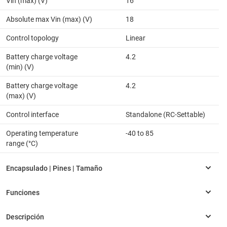
Vin (max) (V)
16
Absolute max Vin (max) (V)
18
Control topology
Linear
Battery charge voltage
4.2
(min) (V)
Battery charge voltage
4.2
(max) (V)
Control interface
Standalone (RC-Settable)
Operating temperature
-40 to 85
range (°C)