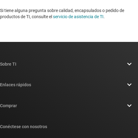
Si tiene alguna pregunta sobre calidad, encapsulados o pedido de
productos de TI, consulte el
servicio de asistencia de TI
. ​​​​​​​​​​​​​​
Sobre TI
Información general sobre Acerca de TI
Enlaces rápidos
Carreras laborales
Contáctenos
Sala de redacción
Comprar
Foros de soporte de diseño de TI E2E™
Nuestras historias | Detrás del chip
Suites de API de TI
Búsqueda de referencias cruzadas
Conéctese con nosotros
Eventos
Cuentas de empresa myTI