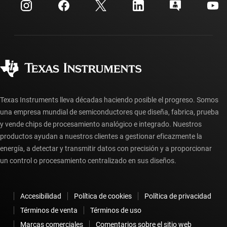
Centro de atención al cliente
Relaciones con los inversionistas
Envío, pago e impuestos
Empaque
Fabricación
Preguntas frecuentes sobre pedidos
Calidad y confiabilidad
Ciudadanía corporativa
Distribuidores autorizados
Preguntas frecuentes sobre la cuenta myTI
Texas Instruments lleva décadas haciendo posible el progreso. Somos
una empresa mundial de semiconductores que diseña, fabrica, prueba
y vende chips de procesamiento analógico e integrado. Nuestros
productos ayudan a nuestros clientes a gestionar eficazmente la
energía, a detectar y transmitir datos con precisión y a proporcionar
un control o procesamiento centralizado en sus diseños.
Accesibilidad
Política de cookies
Política de privacidad
Términos de venta
Términos de uso
Marcas comerciales
Comentarios sobre el sitio web