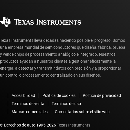
Fabricación
Preguntas frecuentes sobre pedidos
Calidad y confiabilidad
Ciudadanía corporativa
Distribuidores autorizados
Preguntas frecuentes sobre la cuenta myTI
Texas Instruments lleva décadas haciendo posible el progreso. Somos
una empresa mundial de semiconductores que diseña, fabrica, prueba
y vende chips de procesamiento analógico e integrado. Nuestros
productos ayudan a nuestros clientes a gestionar eficazmente la
energía, a detectar y transmitir datos con precisión y a proporcionar
un control o procesamiento centralizado en sus diseños.
Accesibilidad
Política de cookies
Política de privacidad
Términos de venta
Términos de uso
Marcas comerciales
Comentarios sobre el sitio web
© Derechos de auto 1995-
2026
Texas Instruments