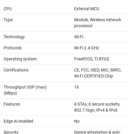
CPU
External MCU
Type
Module, Wireless network
processor
Technology
Wi-Fi
Protocols
Wi-Fi 2.4 GHz
Operating system
FreeRTOS, TI RTOS
Certifications
CE, FCC, ISED, MIC, SRRC,
Wi-Fi CERTIFIED Chip
Throughput UDP (max)
16
(Mbps)
Features
4 STAs, 6 secure sockets,
802.11bgn, IPv4 & IPv6
Edge AI enabled
No
Security
Device attestation & anti-