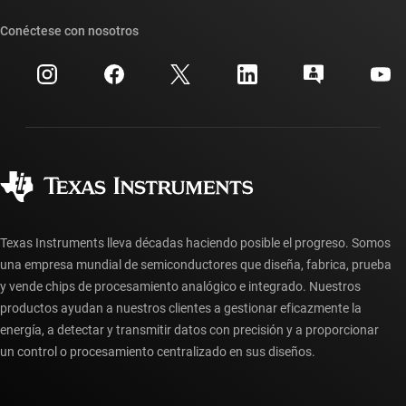
Nuestras historias | Detrás del chip
Suites de API de TI
Búsqueda de referencias cruzadas
Conéctese con nosotros
Eventos
Cuentas de empresa myTI
Centro de atención al cliente
Relaciones con los inversionistas
Envío, pago e impuestos
Empaque
Fabricación
Preguntas frecuentes sobre pedidos
Calidad y confiabilidad
Ciudadanía corporativa
Distribuidores autorizados
Preguntas frecuentes sobre la cuenta myTI
Texas Instruments lleva décadas haciendo posible el progreso. Somos
una empresa mundial de semiconductores que diseña, fabrica, prueba
y vende chips de procesamiento analógico e integrado. Nuestros
productos ayudan a nuestros clientes a gestionar eficazmente la
energía, a detectar y transmitir datos con precisión y a proporcionar
un control o procesamiento centralizado en sus diseños.