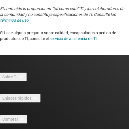
El contenido lo proporcionan “tal como está” TI y los colaboradores de
la comunidad y no constituye especificaciones de TI. Consulte los
términos de uso
.
Si tiene alguna pregunta sobre calidad, encapsulados o pedido de
productos de TI, consulte el
servicio de asistencia de TI
. ​​​​​​​​​​​​​​
Sobre TI
Información general sobre Acerca de TI
Enlaces rápidos
Carreras laborales
Contáctenos
Sala de redacción
Comprar
Foros de soporte de diseño de TI E2E™
Nuestras historias | Detrás del chip