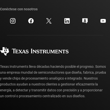
Suites de API de TI
Búsqueda de referencias cruzadas
Conéctese con nosotros
Eventos
Cuentas de empresa myTI
Centro de atención al cliente
Relaciones con los inversionistas
Envío, pago e impuestos
Empaque
Fabricación
Preguntas frecuentes sobre pedidos
Calidad y confiabilidad
Ciudadanía corporativa
Distribuidores autorizados
Preguntas frecuentes sobre la cuenta myTI
Texas Instruments lleva décadas haciendo posible el progreso. Somos
una empresa mundial de semiconductores que diseña, fabrica, prueba
y vende chips de procesamiento analógico e integrado. Nuestros
productos ayudan a nuestros clientes a gestionar eficazmente la
energía, a detectar y transmitir datos con precisión y a proporcionar
un control o procesamiento centralizado en sus diseños.