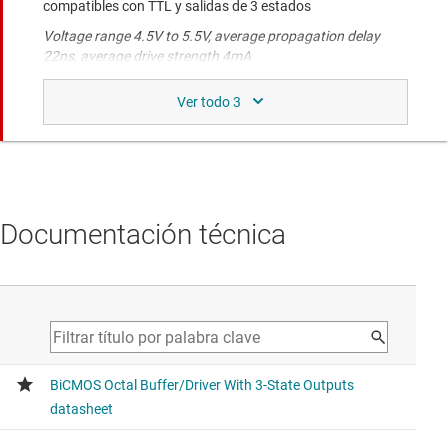
compatibles con TTL y salidas de 3 estados
Voltage range 4.5V to 5.5V, average propagation delay
22ns, average drive strength 4mA
CD74ACT541
Búferes de 8 canales, 4.5 V a 5.5 V con entradas CMOS
compatibles con TTL y salidas de 3 estados
Voltage range 4.5V to 5.5V, average propagation delay
8ns, average drive strength 24mA
Documentación técnica