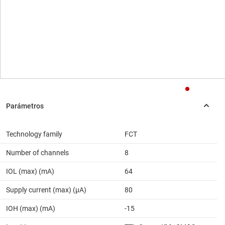
Technology family
FCT
Number of channels
8
IOL (max) (mA)
64
Supply current (max) (µA)
80
IOH (max) (mA)
-15