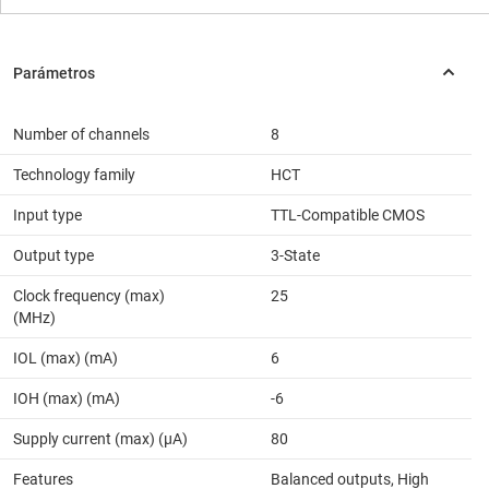
Number of channels
8
Technology family
HCT
Input type
TTL-Compatible CMOS
Output type
3-State
Clock frequency (max)
25
(MHz)
IOL (max) (mA)
6
IOH (max) (mA)
-6
Supply current (max) (µA)
80
Features
Balanced outputs, High