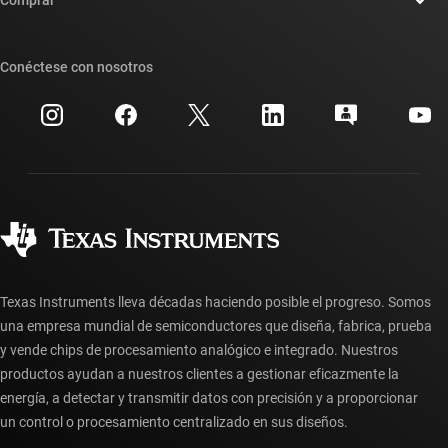
Foros de soporte de diseño de TI E2E™
Nuestras historias | Detrás del chip
Suites de API de TI
Búsqueda de referencias cruzadas
Conéctese con nosotros
Eventos
Cuentas de empresa myTI
Centro de atención al cliente
Relaciones con los inversionistas
Envío, pago e impuestos
Empaque
Fabricación
Preguntas frecuentes sobre pedidos
Calidad y confiabilidad
Ciudadanía corporativa
Distribuidores autorizados
Preguntas frecuentes sobre la cuenta myTI
Texas Instruments lleva décadas haciendo posible el progreso. Somos
una empresa mundial de semiconductores que diseña, fabrica, prueba
y vende chips de procesamiento analógico e integrado. Nuestros
productos ayudan a nuestros clientes a gestionar eficazmente la
energía, a detectar y transmitir datos con precisión y a proporcionar
un control o procesamiento centralizado en sus diseños.