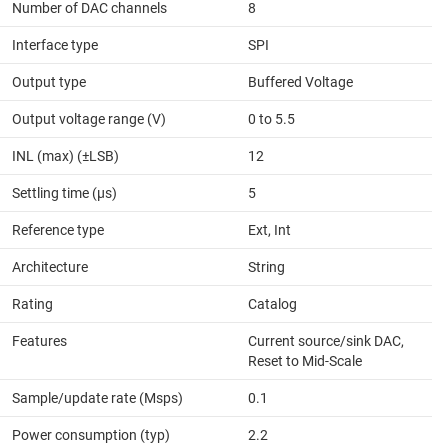
Number of DAC channels
8
Interface type
SPI
Output type
Buffered Voltage
Output voltage range (V)
0 to 5.5
INL (max) (±LSB)
12
Settling time (µs)
5
Reference type
Ext, Int
Architecture
String
Rating
Catalog
Features
Current source/sink DAC,
Reset to Mid-Scale
Sample/update rate (Msps)
0.1
Power consumption (typ)
2.2