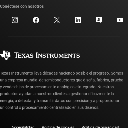
Búsqueda de referencias cruzadas
Conéctese con nosotros
Eventos
Cuentas de empresa myTI
Centro de atención al cliente
Relaciones con los inversionistas
Envío, pago e impuestos
Empaque
Fabricación
Preguntas frecuentes sobre pedidos
Calidad y confiabilidad
Ciudadanía corporativa
Distribuidores autorizados
Preguntas frecuentes sobre la cuenta myTI
Texas Instruments lleva décadas haciendo posible el progreso. Somos
una empresa mundial de semiconductores que diseña, fabrica, prueba
y vende chips de procesamiento analógico e integrado. Nuestros
productos ayudan a nuestros clientes a gestionar eficazmente la
energía, a detectar y transmitir datos con precisión y a proporcionar
un control o procesamiento centralizado en sus diseños.
Accesibilidad
Política de cookies
Política de privacidad