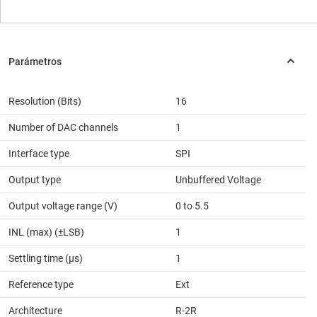
Resolution (Bits)
16
Number of DAC channels
1
Interface type
SPI
Output type
Unbuffered Voltage
Output voltage range (V)
0 to 5.5
INL (max) (±LSB)
1
Settling time (µs)
1
Reference type
Ext
Architecture
R-2R