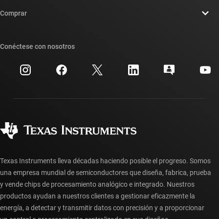
Contáctenos
Sala de redacción
Comprar
Foros de soporte de diseño de TI E2E™
Nuestras historias | Detrás del chip
Suites de API de TI
Búsqueda de referencias cruzadas
Conéctese con nosotros
Eventos
Cuentas de empresa myTI
Centro de atención al cliente
Relaciones con los inversionistas
Envío, pago e impuestos
Empaque
Fabricación
Preguntas frecuentes sobre pedidos
Calidad y confiabilidad
Ciudadanía corporativa
Distribuidores autorizados
Preguntas frecuentes sobre la cuenta myTI
Texas Instruments lleva décadas haciendo posible el progreso. Somos
una empresa mundial de semiconductores que diseña, fabrica, prueba
y vende chips de procesamiento analógico e integrado. Nuestros
productos ayudan a nuestros clientes a gestionar eficazmente la
energía, a detectar y transmitir datos con precisión y a proporcionar