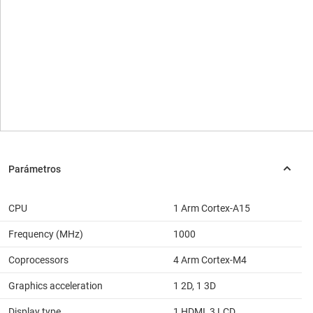
CPU
1 Arm Cortex-A15
Frequency (MHz)
1000
Coprocessors
4 Arm Cortex-M4
Graphics acceleration
1 2D, 1 3D
Display type
1 HDMI, 3 LCD