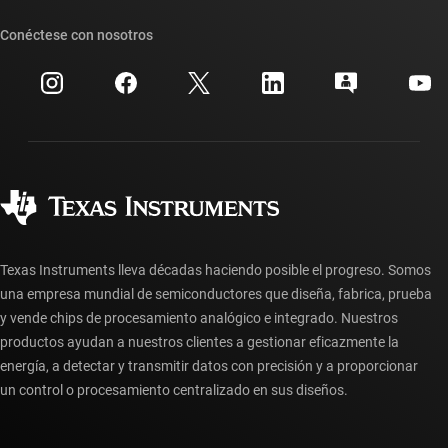
Nuestras historias | Detrás del chip
Suites de API de TI
Búsqueda de referencias cruzadas
Conéctese con nosotros
Eventos
Cuentas de empresa myTI
Centro de atención al cliente
Relaciones con los inversionistas
Envío, pago e impuestos
Empaque
Fabricación
Preguntas frecuentes sobre pedidos
Calidad y confiabilidad
Ciudadanía corporativa
Distribuidores autorizados
Preguntas frecuentes sobre la cuenta myTI
Texas Instruments lleva décadas haciendo posible el progreso. Somos
una empresa mundial de semiconductores que diseña, fabrica, prueba
y vende chips de procesamiento analógico e integrado. Nuestros
productos ayudan a nuestros clientes a gestionar eficazmente la
energía, a detectar y transmitir datos con precisión y a proporcionar
un control o procesamiento centralizado en sus diseños.