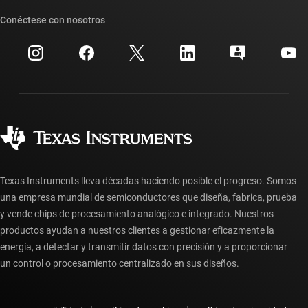
Nuestras historias | Detrás del chip
Suites de API de TI
Búsqueda de referencias cruzadas
Conéctese con nosotros
Eventos
Cuentas de empresa myTI
Centro de atención al cliente
Relaciones con los inversionistas
Envío, pago e impuestos
Empaque
Fabricación
Preguntas frecuentes sobre pedidos
Calidad y confiabilidad
Ciudadanía corporativa
Distribuidores autorizados
Preguntas frecuentes sobre la cuenta myTI
Texas Instruments lleva décadas haciendo posible el progreso. Somos
una empresa mundial de semiconductores que diseña, fabrica, prueba
y vende chips de procesamiento analógico e integrado. Nuestros
productos ayudan a nuestros clientes a gestionar eficazmente la
energía, a detectar y transmitir datos con precisión y a proporcionar
un control o procesamiento centralizado en sus diseños.