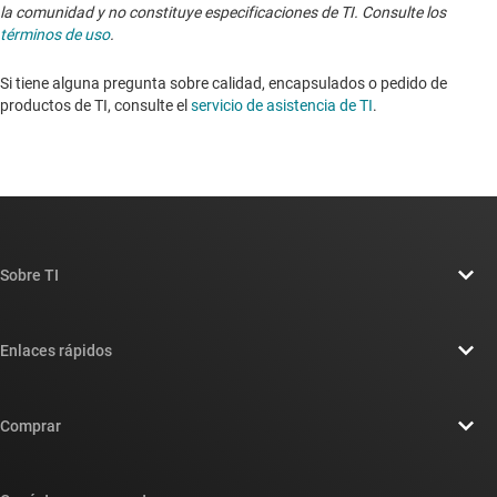
la comunidad y no constituye especificaciones de TI. Consulte los
términos de uso
.
Si tiene alguna pregunta sobre calidad, encapsulados o pedido de
productos de TI, consulte el
servicio de asistencia de TI
. ​​​​​​​​​​​​​​
Sobre TI
Información general sobre Acerca de TI
Enlaces rápidos
Carreras laborales
Contáctenos
Sala de redacción
Comprar
Foros de soporte de diseño de TI E2E™
Nuestras historias | Detrás del chip
Suites de API de TI