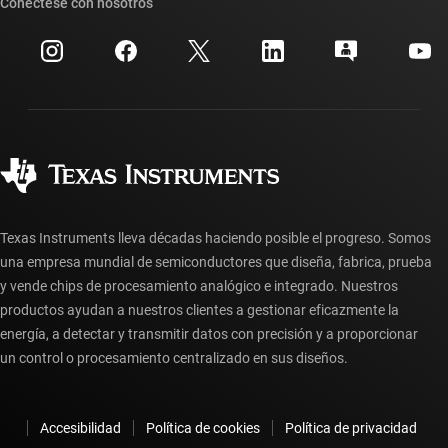
Búsqueda de referencias cruzadas
Conéctese con nosotros
Eventos
Cuentas de empresa myTI
Centro de atención al cliente
Relaciones con los inversionistas
Envío, pago e impuestos
Empaque
Fabricación
Preguntas frecuentes sobre pedidos
Calidad y confiabilidad
Ciudadanía corporativa
Distribuidores autorizados
Preguntas frecuentes sobre la cuenta myTI
Texas Instruments lleva décadas haciendo posible el progreso. Somos
una empresa mundial de semiconductores que diseña, fabrica, prueba
y vende chips de procesamiento analógico e integrado. Nuestros
productos ayudan a nuestros clientes a gestionar eficazmente la
energía, a detectar y transmitir datos con precisión y a proporcionar
un control o procesamiento centralizado en sus diseños.
Accesibilidad
Política de cookies
Política de privacidad