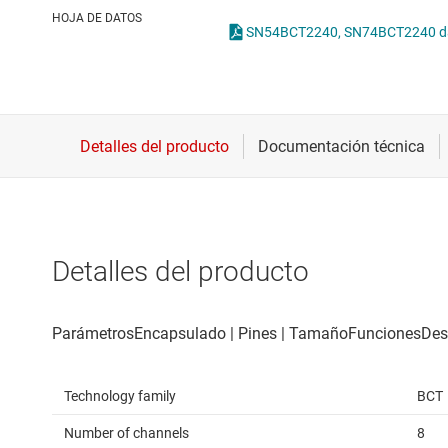
Conectividad inalámbrica
O
HOJA DE DATOS
SN54BCT2240, SN74BCT2240 dat
Controladores para motores
T
Convertidores de datos
Interfaz
Detalles del producto
Technology family
BCT
Number of channels
8