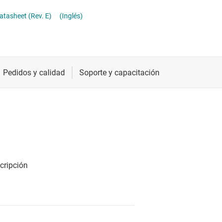
ther logic
Radiofrecuencia y microondas
asheet (Rev. E)
(Inglés)
raductores de tensión y desplazadores de nivel
Relojes y sincronización
Sensores
Servicios de chip y oblea