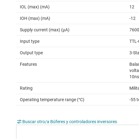
IOL (max) (mA)
12
IOH (max) (mA)
-12
Supply current (max) (µA)
760
Input type
TTL-
Output type
3-St
Features
Bala
volta
10ns
Rating
Milit
Operating temperature range (°C)
-55 
Buscar otro/a Búferes y controladores inversores