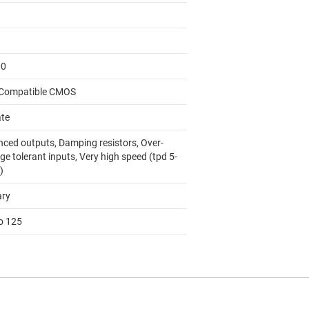
00
Compatible CMOS
ate
nced outputs, Damping resistors, Over-
ge tolerant inputs, Very high speed (tpd 5-
)
ary
to 125