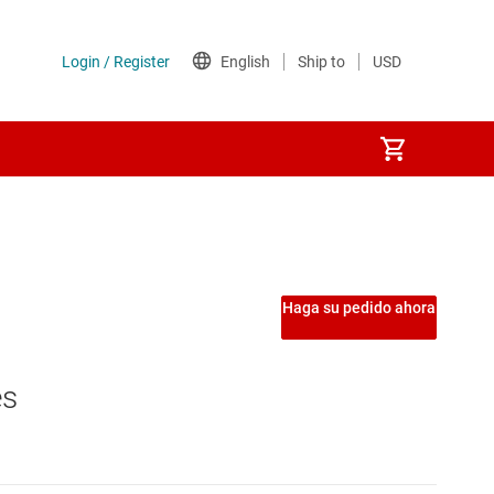
nversores
o inversores
Haga su pedido ahora
ral
es