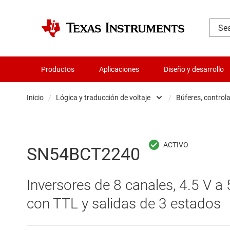
Productos
Aplicaciones
Diseño y desarrollo
Inicio
/
Lógica y traducción de voltaje
/
Búferes, control
Administración de potencia
B
Aislamiento
B
SN54BCT2240
Amplificadores
C
Inversores de 8 canales, 4.5 V 
Audio, háptica y piezoeléctrica
C
con TTL y salidas de 3 estados
Circuitos integrados de gestión de bate
C