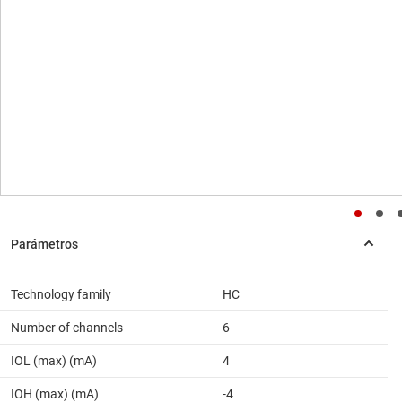
Technology family
HC
Number of channels
6
IOL (max) (mA)
4
IOH (max) (mA)
-4