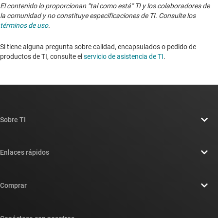
El contenido lo proporcionan “tal como está” TI y los colaboradores de
la comunidad y no constituye especificaciones de TI. Consulte los
términos de uso
.
Si tiene alguna pregunta sobre calidad, encapsulados o pedido de
productos de TI, consulte el
servicio de asistencia de TI
. ​​​​​​​​​​​​​​
Sobre TI
Información general sobre Acerca de TI
Enlaces rápidos
Carreras laborales
Contáctenos
Sala de redacción
Comprar
Foros de soporte de diseño de TI E2E™
Nuestras historias | Detrás del chip
Suites de API de TI
Búsqueda de referencias cruzadas