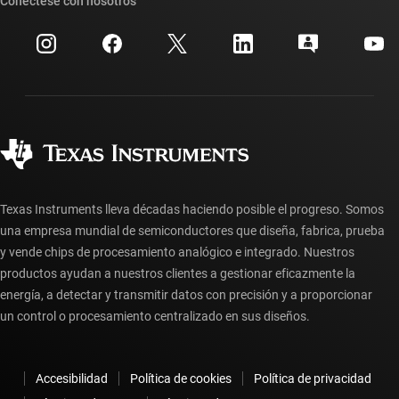
Conéctese con nosotros
Eventos
Cuentas de empresa myTI
Centro de atención al cliente
Relaciones con los inversionistas
Envío, pago e impuestos
Empaque
Fabricación
Preguntas frecuentes sobre pedidos
Calidad y confiabilidad
Ciudadanía corporativa
Distribuidores autorizados
Preguntas frecuentes sobre la cuenta myTI
Texas Instruments lleva décadas haciendo posible el progreso. Somos
una empresa mundial de semiconductores que diseña, fabrica, prueba
y vende chips de procesamiento analógico e integrado. Nuestros
productos ayudan a nuestros clientes a gestionar eficazmente la
energía, a detectar y transmitir datos con precisión y a proporcionar
un control o procesamiento centralizado en sus diseños.
Accesibilidad
Política de cookies
Política de privacidad