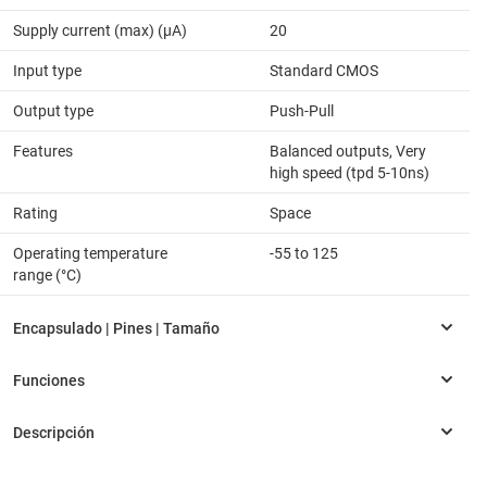
Supply current (max) (µA)
20
Input type
Standard CMOS
Output type
Push-Pull
Features
Balanced outputs, Very
high speed (tpd 5-10ns)
Rating
Space
Operating temperature
-55 to 125
range (°C)