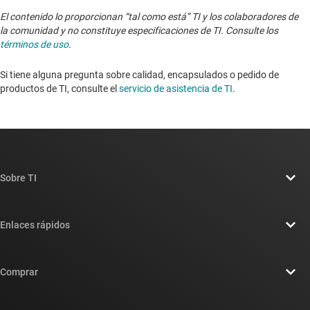
El contenido lo proporcionan “tal como está” TI y los colaboradores de
la comunidad y no constituye especificaciones de TI. Consulte los
términos de uso
.
Si tiene alguna pregunta sobre calidad, encapsulados o pedido de
productos de TI, consulte el
servicio de asistencia de TI
. ​​​​​​​​​​​​​​
Sobre TI
Información general sobre Acerca de TI
Enlaces rápidos
Carreras laborales
Contáctenos
Sala de redacción
Comprar
Foros de soporte de diseño de TI E2E™
Nuestras historias | Detrás del chip
Suites de API de TI