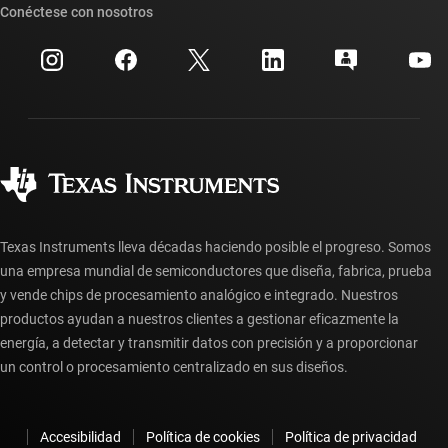
Búsqueda de referencias cruzadas
Conéctese con nosotros
Eventos
Cuentas de empresa myTI
Centro de atención al cliente
Relaciones con los inversionistas
Envío, pago e impuestos
Empaque
Fabricación
Preguntas frecuentes sobre pedidos
Calidad y confiabilidad
Ciudadanía corporativa
Distribuidores autorizados
Preguntas frecuentes sobre la cuenta myTI
Texas Instruments lleva décadas haciendo posible el progreso. Somos
una empresa mundial de semiconductores que diseña, fabrica, prueba
y vende chips de procesamiento analógico e integrado. Nuestros
productos ayudan a nuestros clientes a gestionar eficazmente la
energía, a detectar y transmitir datos con precisión y a proporcionar
un control o procesamiento centralizado en sus diseños.
Accesibilidad
Política de cookies
Política de privacidad