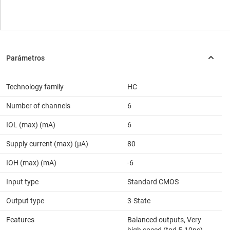
Technology family
HC
Number of channels
6
IOL (max) (mA)
6
Supply current (max) (µA)
80
IOH (max) (mA)
-6
Input type
Standard CMOS
Output type
3-State
Features
Balanced outputs, Very
high speed (tpd 5-10ns)