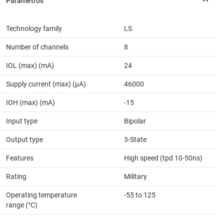
Technology family
LS
Number of channels
8
IOL (max) (mA)
24
Supply current (max) (µA)
46000
IOH (max) (mA)
-15
Input type
Bipolar
Output type
3-State
Features
High speed (tpd 10-50ns)
Rating
Military
Operating temperature
-55 to 125
range (°C)