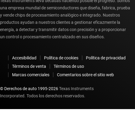
Texas Instruments lleva décadas haciendo posible el progreso. Somos
una empresa mundial de semiconductores que diseña, fabrica, prueba
y vende chips de procesamiento analógico e integrado. Nuestros
productos ayudan a nuestros clientes a gestionar eficazmente la
energía, a detectar y transmitir datos con precisión y a proporcionar
un control o procesamiento centralizado en sus diseños.
Accesibilidad
Política de cookies
Política de privacidad
Términos de venta
Términos de uso
Marcas comerciales
Comentarios sobre el sitio web
© Derechos de auto 1995-
2026
Texas Instruments
Incorporated. Todos los derechos reservados.