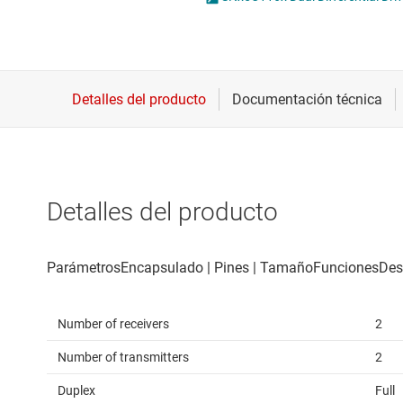
Conectividad inalámbrica
Circuitos integrados H
Controladores para motores
Circuitos integrados 
Convertidores de datos
Circuitos integrados p
Interfaz
Circuitos integrados P
Detalles del producto
Number of receivers
2
Number of transmitters
2
Duplex
Full