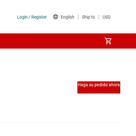
ntegrados USB
S digitales
Haga su pedido ahora
faces
res-deserializadores de alta velocidad
res CAN