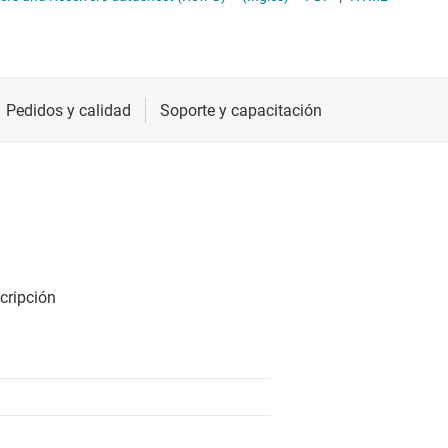
DMI, DisplayPort y MIPI
Radiofrecuencia y microondas
Transcepto
LVDS, M-LVDS y PECL
Relojes y sincronización
Transcepto
ara redes ópticas
Sensores
Transcepto
CIe, SAS y SATA
Servicios de chip y oblea