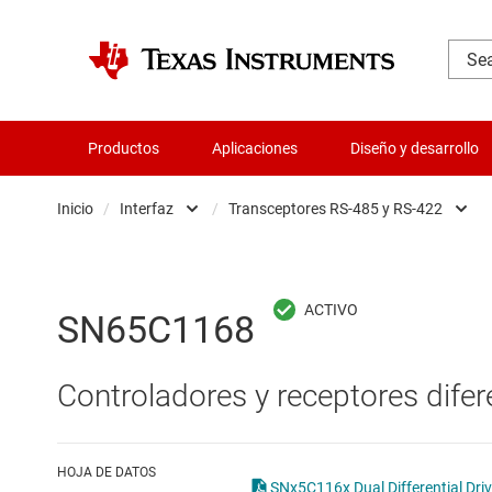
Productos
Aplicaciones
Diseño y desarrollo
Inicio
/
Interfaz
/
Transceptores RS-485 y RS-422
Administración de potencia
Chips base del sistema
Aislamiento
CIRCUITOS INTEGRADOS 
SN65C1168
Amplificadores
Circuitos integrados de
Controladores y receptores difer
Audio, háptica y piezoeléctrica
Circuitos integrados de 
Circuitos integrados de gestión de bate
Circuitos integrados E
HOJA DE DATOS
SNx5C116x Dual Differential Driv