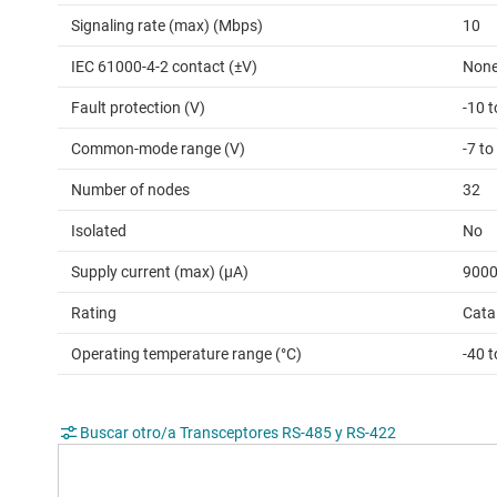
Signaling rate (max) (Mbps)
10
IEC 61000-4-2 contact (±V)
Non
Fault protection (V)
-10 t
Common-mode range (V)
-7 to
Number of nodes
32
Isolated
No
Supply current (max) (µA)
900
Rating
Cata
Operating temperature range (°C)
-40 t
Buscar otro/a Transceptores RS-485 y RS-422