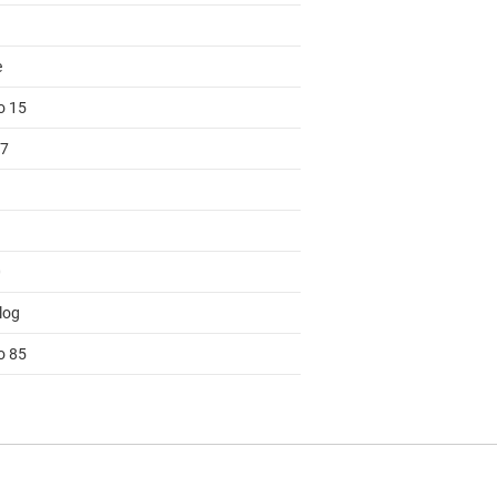
e
o 15
 7
0
log
o 85