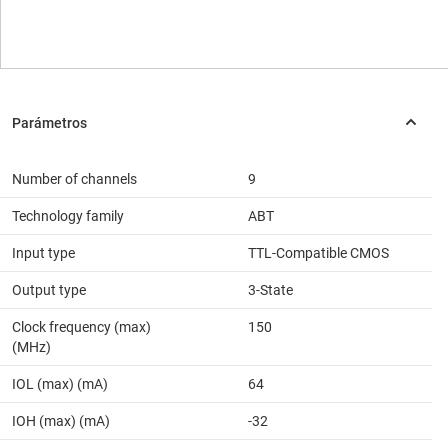
Number of channels
9
Technology family
ABT
Input type
TTL-Compatible CMOS
Output type
3-State
Clock frequency (max)
150
(MHz)
IOL (max) (mA)
64
IOH (max) (mA)
-32