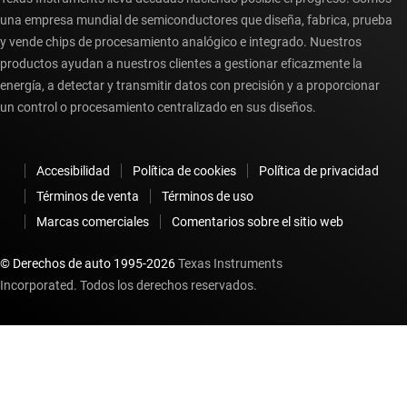
una empresa mundial de semiconductores que diseña, fabrica, prueba
y vende chips de procesamiento analógico e integrado. Nuestros
productos ayudan a nuestros clientes a gestionar eficazmente la
energía, a detectar y transmitir datos con precisión y a proporcionar
un control o procesamiento centralizado en sus diseños.
Accesibilidad
Política de cookies
Política de privacidad
Términos de venta
Términos de uso
Marcas comerciales
Comentarios sobre el sitio web
© Derechos de auto 1995-
2026
Texas Instruments
Incorporated. Todos los derechos reservados.