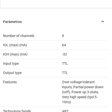
Number of channels
9
IOL (max) (mA)
64
IOH (max) (mA)
-32
Input type
TTL
Output type
TTL
Features
Over-voltage tolerant
inputs, Partial power down
(Ioff), Power up 3-state,
Very high speed (tpd 5-
10ns)
Technology family
ABT