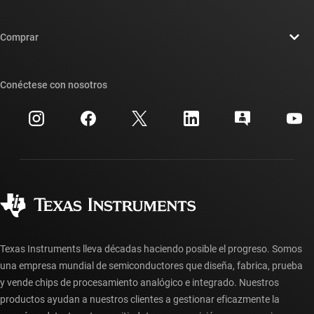
Carreras laborales
Contáctenos
Sala de redacción
Comprar
Foros de soporte de diseño de TI E2E™
Nuestras historias | Detrás del chip
Suites de API de TI
Búsqueda de referencias cruzadas
Conéctese con nosotros
Eventos
Cuentas de empresa myTI
Centro de atención al cliente
Relaciones con los inversionistas
Envío, pago e impuestos
Empaque
Fabricación
Preguntas frecuentes sobre pedidos
Calidad y confiabilidad
Ciudadanía corporativa
Distribuidores autorizados
Preguntas frecuentes sobre la cuenta myTI
Texas Instruments lleva décadas haciendo posible el progreso. Somos
una empresa mundial de semiconductores que diseña, fabrica, prueba
y vende chips de procesamiento analógico e integrado. Nuestros
productos ayudan a nuestros clientes a gestionar eficazmente la