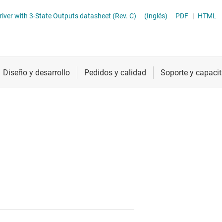
ther logic
Radiofrecuencia y microondas
ver with 3-State Outputs datasheet (Rev. C)
(Inglés)
PDF
|
HTML
raductores de tensión y desplazadores de nivel
Relojes y sincronización
Sensores
Servicios de chip y oblea