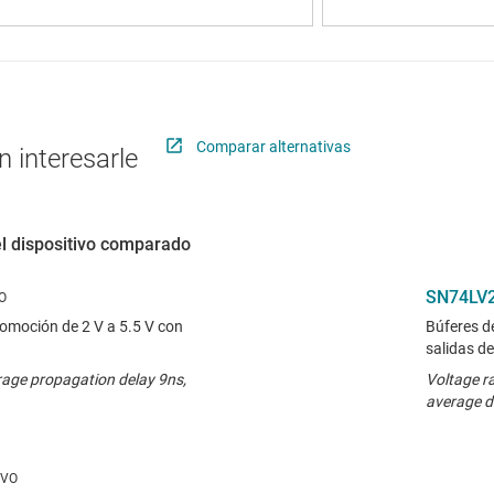
Comparar alternativas
 interesarle
el dispositivo comparado
SN74LV
tomoción de 2 V a 5.5 V con
Búferes d
salidas d
rage propagation delay 9ns,
Voltage r
average d