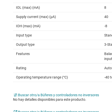
IOL (max) (mA)
8
Supply current (max) (µA)
40
IOH (max) (mA)
-8
Input type
Stan
Output type
3-St
Features
Bala
input
Rating
Auto
Operating temperature range (°C)
-40 
Buscar otro/a Búferes y controladores no inversores
No hay detalles disponibles para este producto.