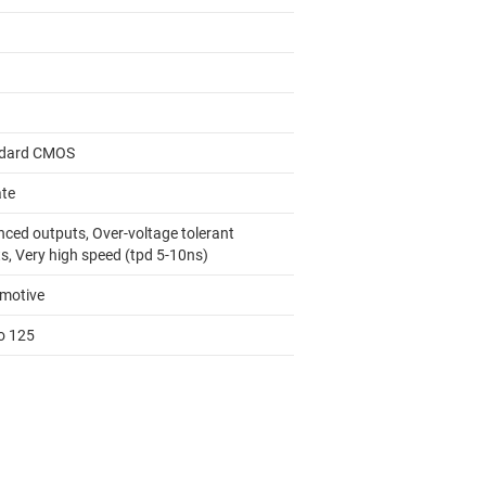
dard CMOS
ate
nced outputs, Over-voltage tolerant
s, Very high speed (tpd 5-10ns)
motive
to 125