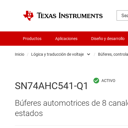
Productos
Aplicaciones
Diseño y desarrollo
Inicio
/
Lógica y traducción de voltaje
/
Búferes, control
Administración de potencia
B
Aislamiento
B
SN74AHC541-Q1
Amplificadores
C
Búferes automotrices de 8 canale
Audio, háptica y piezoeléctrica
C
estados
Circuitos integrados de gestión de bate
C