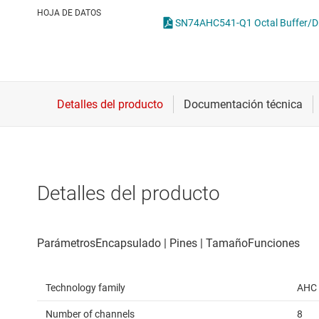
Conectividad inalámbrica
O
HOJA DE DATOS
SN74AHC541-Q1 Octal Buffer/Dri
Controladores para motores
T
Convertidores de datos
Interfaz
Detalles del producto
Technology family
AHC
Number of channels
8