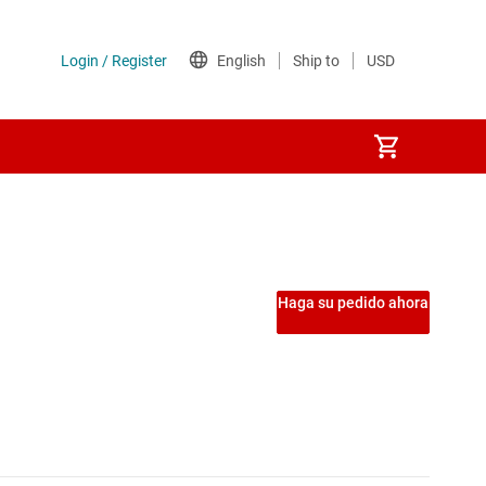
nversores
o inversores
Haga su pedido ahora
ral