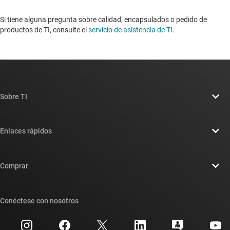
Si tiene alguna pregunta sobre calidad, encapsulados o pedido de
productos de TI, consulte el
servicio de asistencia de TI
. ​​​​​​​​​​​​​​
Sobre TI
Información general sobre Acerca de TI
Enlaces rápidos
Carreras laborales
Contáctenos
Sala de redacción
Comprar
Foros de soporte de diseño de TI E2E™
Nuestras historias | Detrás del chip
Suites de API de TI
Búsqueda de referencias cruzadas
Conéctese con nosotros
Eventos
Cuentas de empresa myTI
Centro de atención al cliente