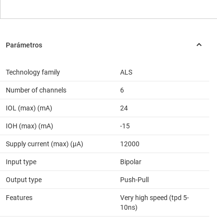
Technology family
ALS
Number of channels
6
IOL (max) (mA)
24
IOH (max) (mA)
-15
Supply current (max) (µA)
12000
Input type
Bipolar
Output type
Push-Pull
Features
Very high speed (tpd 5-
10ns)