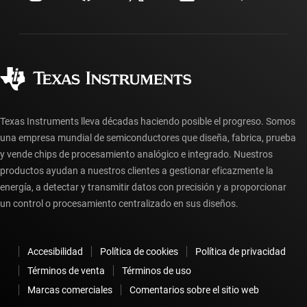
Relaciones con los inversionistas
Envío, pago e impuestos
Empaque
Fabricación
Preguntas frecuentes sobre pedidos
Calidad y confiabilidad
Ciudadanía corporativa
Distribuidores autorizados
Preguntas frecuentes sobre la cuenta myTI
Texas Instruments lleva décadas haciendo posible el progreso. Somos
una empresa mundial de semiconductores que diseña, fabrica, prueba
y vende chips de procesamiento analógico e integrado. Nuestros
productos ayudan a nuestros clientes a gestionar eficazmente la
energía, a detectar y transmitir datos con precisión y a proporcionar
un control o procesamiento centralizado en sus diseños.
Accesibilidad
Política de cookies
Política de privacidad
Términos de venta
Términos de uso
Marcas comerciales
Comentarios sobre el sitio web