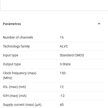
Number of channels
16
Technology family
ALVC
Input type
Standard CMOS
Output type
3-State
Clock frequency (max)
150
(MHz)
IOL (max) (mA)
12
IOH (max) (mA)
-12
Supply current (max) (µA)
40