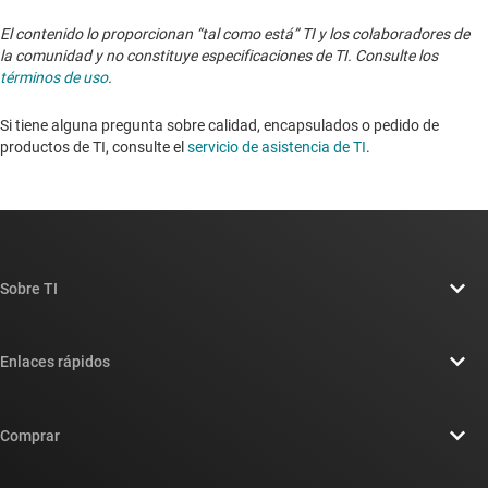
El contenido lo proporcionan “tal como está” TI y los colaboradores de
la comunidad y no constituye especificaciones de TI. Consulte los
términos de uso
.
Si tiene alguna pregunta sobre calidad, encapsulados o pedido de
productos de TI, consulte el
servicio de asistencia de TI
. ​​​​​​​​​​​​​​
Sobre TI
Información general sobre Acerca de TI
Enlaces rápidos
Carreras laborales
Contáctenos
Sala de redacción
Comprar
Foros de soporte de diseño de TI E2E™
Nuestras historias | Detrás del chip
Suites de API de TI