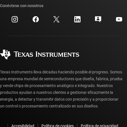
Búsqueda de referencias cruzadas
Conéctese con nosotros
Eventos
Cuentas de empresa myTI
Centro de atención al cliente
Relaciones con los inversionistas
Envío, pago e impuestos
Empaque
Fabricación
Preguntas frecuentes sobre pedidos
Calidad y confiabilidad
Ciudadanía corporativa
Distribuidores autorizados
Preguntas frecuentes sobre la cuenta myTI
Texas Instruments lleva décadas haciendo posible el progreso. Somos
una empresa mundial de semiconductores que diseña, fabrica, prueba
y vende chips de procesamiento analógico e integrado. Nuestros
productos ayudan a nuestros clientes a gestionar eficazmente la
energía, a detectar y transmitir datos con precisión y a proporcionar
un control o procesamiento centralizado en sus diseños.
Accesibilidad
Política de cookies
Política de privacidad