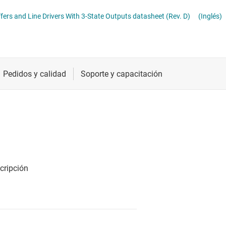
ther logic
Radiofrecuencia y microondas
SNx4LS24x, SNx4S24x Octal Buffers and Line Drivers With 3-State Outputs datasheet (Rev. D)
(Inglés)
raductores de tensión y desplazadores de nivel
Relojes y sincronización
Sensores
Servicios de chip y oblea