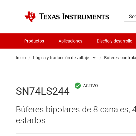
Productos
Aplicaciones
Diseño y desarrollo
Inicio
/
Lógica y traducción de voltaje
/
Búferes, control
Administración de potencia
B
Aislamiento
B
SN74LS244
Amplificadores
C
Búferes bipolares de 8 canales, 4
Audio, háptica y piezoeléctrica
C
estados
Circuitos integrados de gestión de bate
C