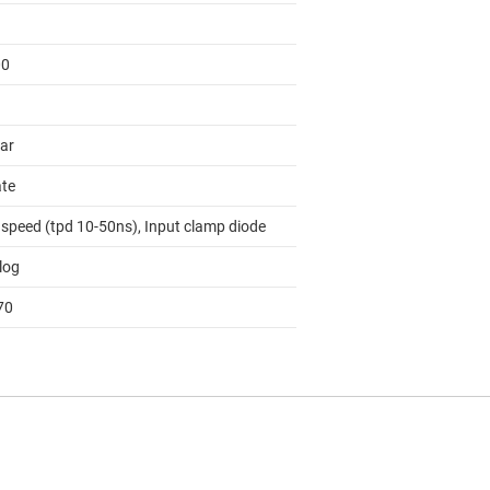
00
lar
ate
 speed (tpd 10-50ns), Input clamp diode
log
70