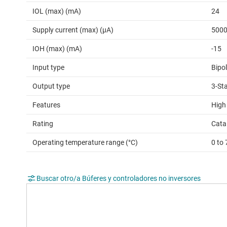
IOL (max) (mA)
24
Supply current (max) (µA)
500
IOH (max) (mA)
-15
Input type
Bipo
Output type
3-St
Features
High
Rating
Cata
Operating temperature range (°C)
0 to 
Buscar otro/a Búferes y controladores no inversores