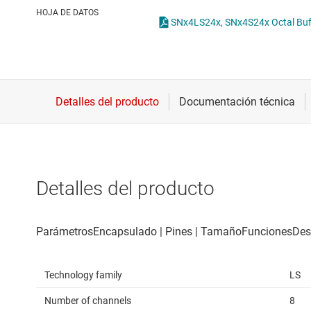
Conectividad inalámbrica
O
HOJA DE DATOS
Controladores para motores
T
Convertidores de datos
Interfaz
Detalles del producto
Technology family
LS
Number of channels
8