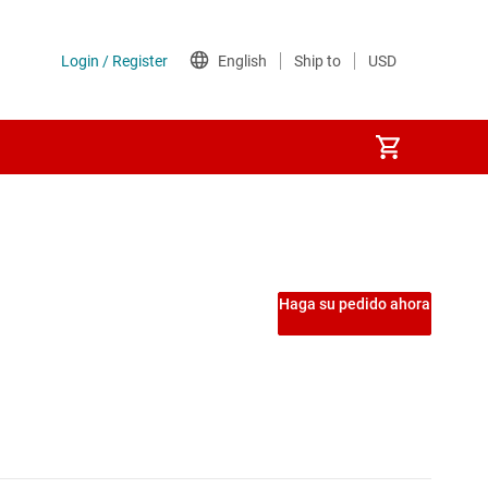
nversores
o inversores
Haga su pedido ahora
ral