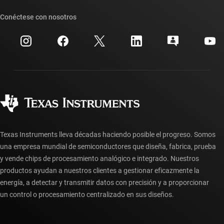
Nuestras historias | Detrás del chip
Suites de API de TI
Búsqueda de referencias cruzadas
Conéctese con nosotros
Eventos
Cuentas de empresa myTI
Centro de atención al cliente
Relaciones con los inversionistas
Envío, pago e impuestos
Empaque
Fabricación
Preguntas frecuentes sobre pedidos
Calidad y confiabilidad
Ciudadanía corporativa
Distribuidores autorizados
Preguntas frecuentes sobre la cuenta myTI
Texas Instruments lleva décadas haciendo posible el progreso. Somos
una empresa mundial de semiconductores que diseña, fabrica, prueba
y vende chips de procesamiento analógico e integrado. Nuestros
productos ayudan a nuestros clientes a gestionar eficazmente la
energía, a detectar y transmitir datos con precisión y a proporcionar
un control o procesamiento centralizado en sus diseños.