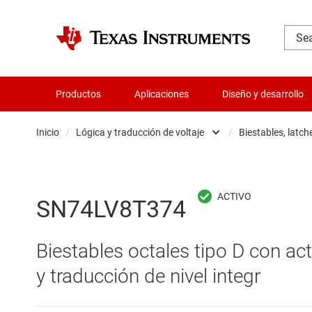
Productos
Aplicaciones
Diseño y desarrollo
Inicio
/
Lógica y traducción de voltaje
/
Biestables, latch
Administración de potencia
B
Aislamiento
B
SN74LV8T374
Amplificadores
C
Biestables octales tipo D con ac
Audio, háptica y piezoeléctrica
C
y traducción de nivel integr
Circuitos integrados de gestión de bate
C