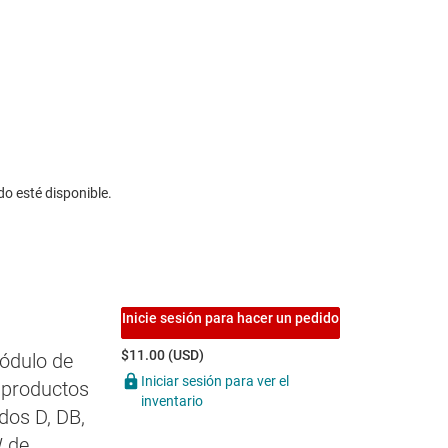
do esté disponible.
Inicie sesión para hacer un pedido
$11.00 (USD)
ódulo de
Iniciar sesión para ver el
 productos
inventario
dos D, DB,
W de