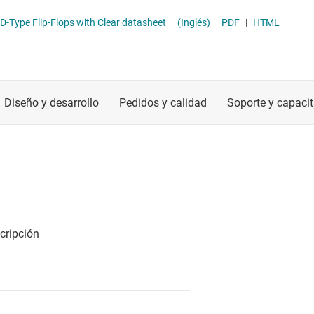
ther logic
Radiofrecuencia y microondas
Otros latches
SN74LV8T374 Translating Octal D-Type Flip-Flops with Clear datasheet
(Inglés)
PDF
|
HTML
raductores de tensión y desplazadores de nivel
Relojes y sincronización
Registros de desplazamiento
Sensores
Servicios de chip y oblea