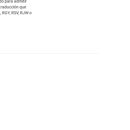
do para admitir
 traducción que
, RGY, RSV, RJW o