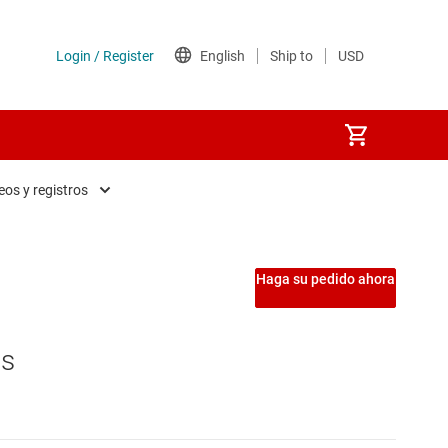
eos y registros
Haga su pedido ahora
os
iestables, bloqueos y registros