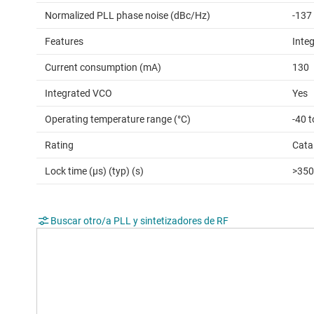
Normalized PLL phase noise (dBc/Hz)
-137
Features
Inte
Current consumption (mA)
130
Integrated VCO
Yes
Operating temperature range (°C)
-40 t
Rating
Cata
Lock time (µs) (typ) (s)
>350
Buscar otro/a PLL y sintetizadores de RF