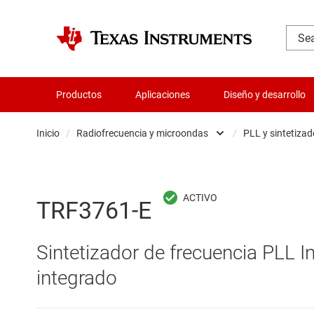
Productos
Aplicaciones
Diseño y desarrollo
Inicio
/
Radiofrecuencia y microondas
/
PLL y sintetizad
Administración de potencia
Aislamiento
TRF3761-E
Amplificadores
Sintetizador de frecuencia PLL I
Audio, háptica y piezoeléctrica
integrado
Circuitos integrados de gestión de bate