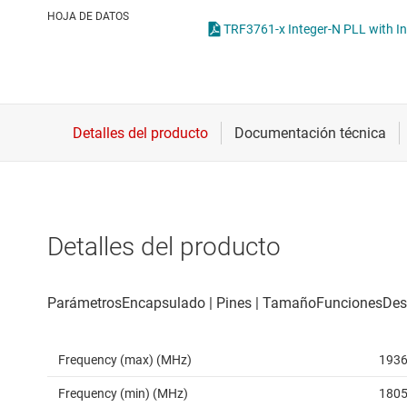
Conectividad inalámbrica
HOJA DE DATOS
Controladores para motores
Convertidores de datos
Interfaz
Detalles del producto
Frequency (max) (MHz)
193
Frequency (min) (MHz)
180