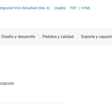
PLL y sintetizadores de RF
Radiofrecuencia y microondas
TRF3761-x Integer-N PLL with Integrated VCO datasheet (Rev. K)
(Inglés)
PDF
|
HTML
Transceptores, receptores y transmisores de RF
Relojes y sincronización
Sensores
Servicios de chip y oblea
6
5