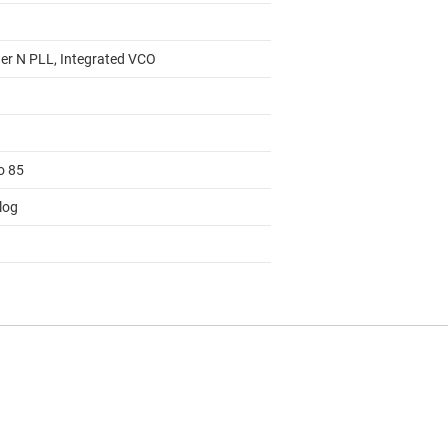
ger N PLL, Integrated VCO
o 85
log