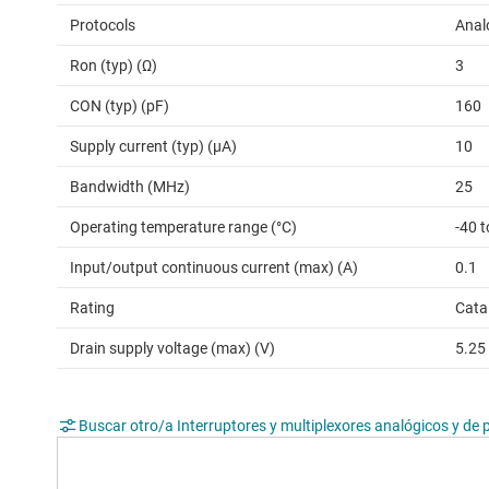
Protocols
Anal
Ron (typ) (Ω)
3
CON (typ) (pF)
160
Supply current (typ) (µA)
10
Bandwidth (MHz)
25
Operating temperature range (°C)
-40 t
Input/output continuous current (max) (A)
0.1
Rating
Cata
Drain supply voltage (max) (V)
5.25
Buscar otro/a Interruptores y multiplexores analógicos y de 