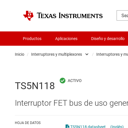
Productos
Aplicaciones
Diseño y desarrollo
Inicio
/
Interruptores y multiplexores
/
Interruptores y m
Administración de potencia
De
Aislamiento
In
TS5N118
Amplificadores
Mu
Interruptor FET bus de uso gener
Audio, háptica y piezoeléctrica
Ot
Circuitos integrados de gestión de bate
HOJA DE DATOS
TS5N118 datasheet
(Inglés)