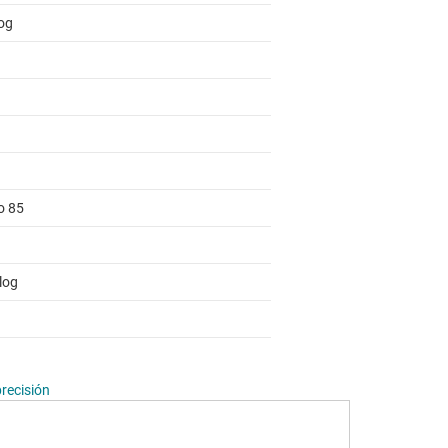
og
o 85
log
precisión