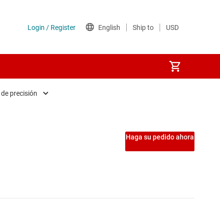
 de precisión
res analógicos y de precisión
de bus y multiplexores
Haga su pedido ahora