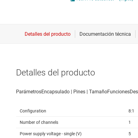
Conectividad inalámbrica
Controladores para motores
Convertidores de datos
Interfaz
Detalles del producto
Configuration
8:1
Number of channels
1
Power supply voltage - single (V)
5