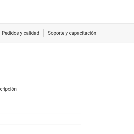
Radiofrecuencia y microondas
Relojes y sincronización
Sensores
Servicios de chip y oblea