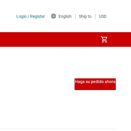
nsión
vel de tierra
Haga su pedido ahora