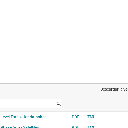
ial power down (Ioff)