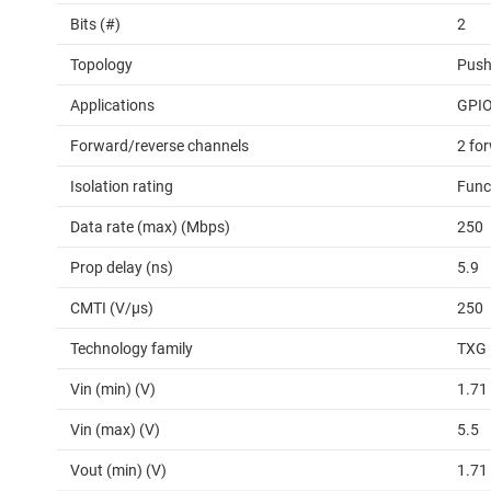
Bits (#)
2
Topology
Push
Applications
GPI
Forward/reverse channels
2 for
Isolation rating
Func
Data rate (max) (Mbps)
250
Prop delay (ns)
5.9
CMTI (V/µs)
250
Technology family
TXG
Vin (min) (V)
1.71
Vin (max) (V)
5.5
Vout (min) (V)
1.71