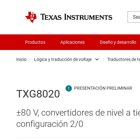
Productos
Aplicaciones
Diseño y desarrollo
Inicio
/
Lógica y traducción de voltaje
/
Traductores de t
Administración de potencia
B
Aislamiento
B
TXG8020
Amplificadores
C
±80 V, convertidores de nivel a tie
Audio, háptica y piezoeléctrica
C
configuración 2/0
Circuitos integrados de gestión de bate
C