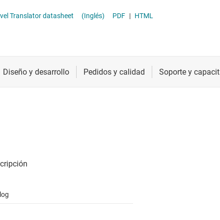
ther logic
Radiofrecuencia y microondas
TXG802x 2-bit , ± 80V Ground-Level Translator datasheet
(Inglés)
PDF
|
HTML
raductores de tensión y desplazadores de nivel
Relojes y sincronización
Sensores
Servicios de chip y oblea
log