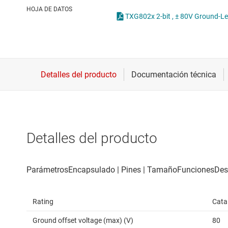
Conectividad inalámbrica
O
HOJA DE DATOS
Controladores para motores
T
Convertidores de datos
Interfaz
Detalles del producto
Rating
Cata
Ground offset voltage (max) (V)
80