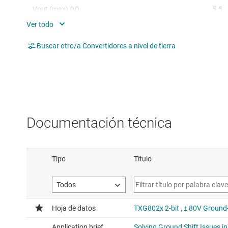
Vout (max) (V)
5.5
Current consumption per channel (1 Mbps)
3.3
(typ) (mA)
Buscar otro/a Convertidores a nivel de tierra
Features
Part
Documentación técnica