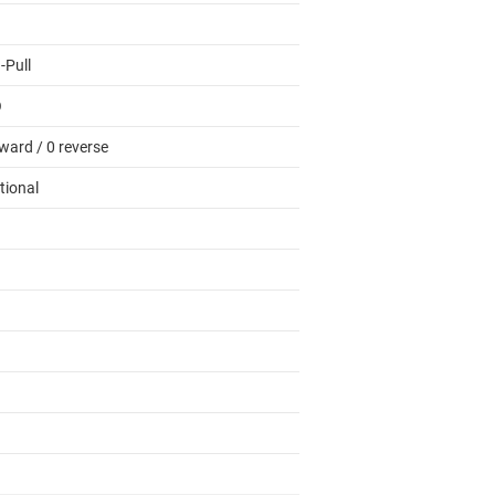
-Pull
O
ward / 0 reverse
tional