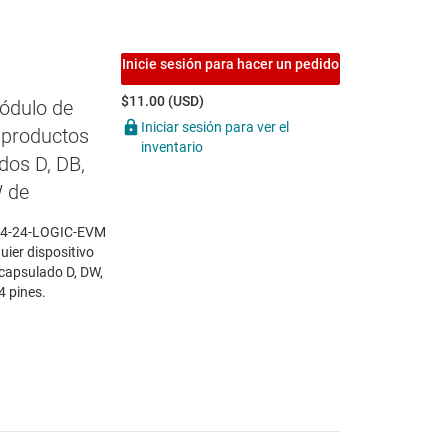
Inicie sesión para hacer un pedido
$11.00 (USD)
ódulo de
Iniciar sesión para ver el
 productos
inventario
dos D, DB,
W de
 14-24-LOGIC-EVM
uier dispositivo
ncapsulado D, DW,
4 pines.