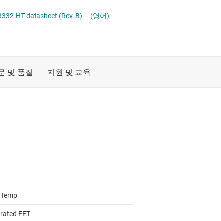
버
절연
332-HT datasheet (Rev. B)
(영어)
버
증폭기
클록 및 타이밍
패시브 및 개별
 Temp
grated FET