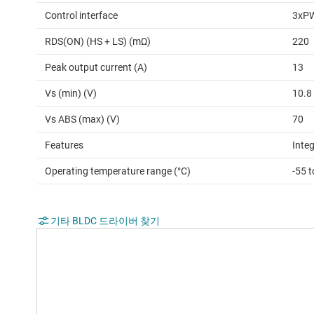
Control interface
3xP
RDS(ON) (HS + LS) (mΩ)
220
Peak output current (A)
13
Vs (min) (V)
10.8
Vs ABS (max) (V)
70
Features
Inte
Operating temperature range (°C)
-55 
기타 BLDC 드라이버 찾기