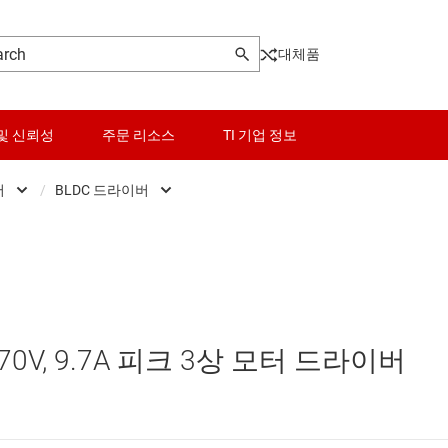
대체품
및 신뢰성
주문 리소스
TI 기업 정보
버
/
BLDC 드라이버
 모터 드라이버
센서
BLDC 드라이버
N) motor drivers
스위치 및 멀티플렉서
통합 제어 BLDC 드라이버
오디오, 햅틱, 피에조
V, 9.7A 피크 3상 모터 드라이버
버
인터페이스
DC) 모터 드라이버
전력 관리