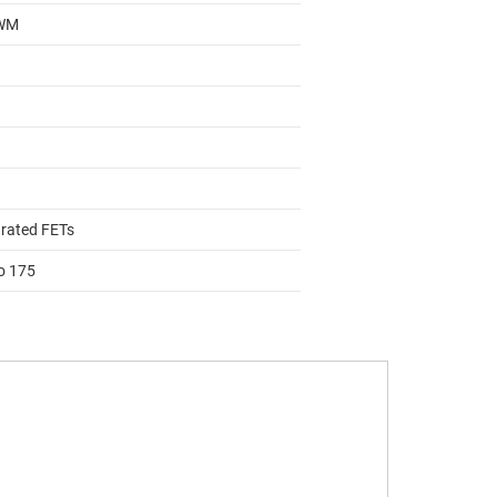
WM
grated FETs
to 175