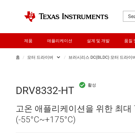
제품
애플리케이션
설계 및 개발
품질 
홈
/
모터 드라이버
/
브러시리스 DC(BLDC) 모터 드라이
DLP 제품
BDC(브러시드 DC)
RF 및 마이크로파
Gallium nitride (Ga
DRV8332-HT
다이 및 웨이퍼 서비스
Other motor drivers
고온 애플리케이션을 위한 최대 70
데이터 컨버터
광학 디스크 드라이
(-55°C~+175°C)
로직 및 전압 변환
브러시리스 DC(BL