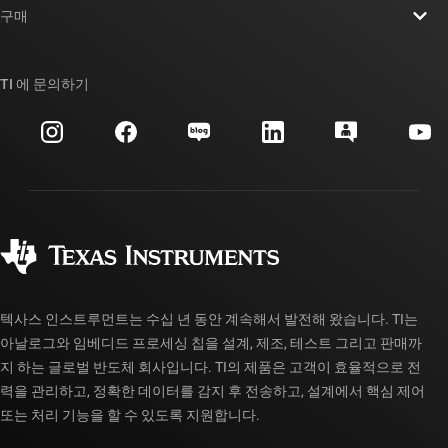
뉴스룸
구매
TI E2E™ 설계 지원 포럼
우리의 이야기 | 칩을 만드는 사람들
TI API 제품군
대체품 검색
TI 에 문의하기
이벤트
myTI 회사 계정
고객 지원 센터
투자 관계
배송, 결제 및 세금
패키징
제조
주문 FAQ
품질 및 안정성
사회 공헌
공인 유통업체
myTI 계정 FAQ
텍사스 인스트루먼트는 수십 년 동안 계속해서 발전해 왔습니다. TI는
아날로그와 임베디드 프로세싱 칩을 설계, 제조, 테스트 그리고 판매까
지 하는 글로벌 반도체 회사입니다. TI의 제품은 고객이 효율적으로 전
력을 관리하고, 정확한 데이터를 감지 후 전송하고, 설계에서 핵심 제어
또는 처리 기능을 할 수 있도록 지원합니다.