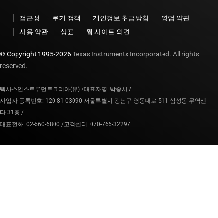
접근성
쿠키 정책
개인정보 취급방침
영업 약관
사용 약관
상표
웹 사이트 의견
© Copyright 1995-
2026
Texas Instruments Incorporated. All rights
reserved.
텍사스인스트루먼트코리아(유) /
대표자명: 박중서 /
사업자 등록번호: 120-81-03090 서울특별시 강남구 영동대로 511 삼성동 무역센
타 31층 /
대표전화: 02-560-6800 /
고객센터: 070-766-32297