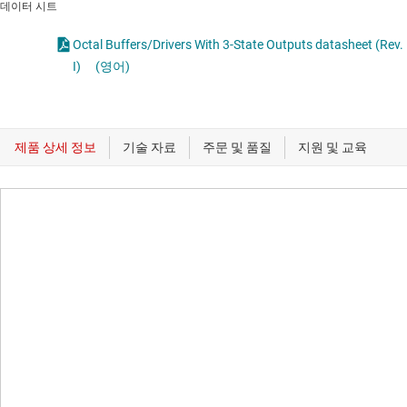
데이터 시트
Octal Buffers/Drivers With 3-State Outputs datasheet (Rev.
I)
(영어)