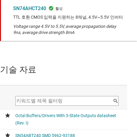
SN74AHCT240
TTL 호환 CMOS 입력을 지원하는 8채널, 4.5V~5.5V 인버터
Voltage range 4.5V to 5.5V, average propagation delay
9ns, average drive strength 8mA
기술 자료