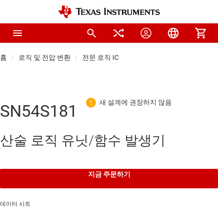
홈
로직 및 전압 변환
전문 로직 IC
SN54S181
산술 로직 유닛/함수 발생기
지금 주문하기
데이터 시트