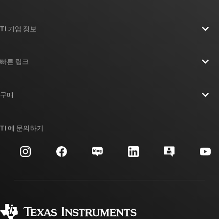
TI 기업 정보
TI 기업 정보 개요
빠른 링크
채용
연락처
뉴스룸
구매
TI E2E™ 설계 지원 포럼
우리의 이야기 | 칩을 만드는 사람들
TI API 제품군
대체품 검색
TI 에 문의하기
이벤트
myTI 회사 계정
고객 지원 센터
투자 관계
배송, 결제 및 세금
패키징
제조
주문 FAQ
품질 및 안정성
사회 공헌
공인 유통업체
myTI 계정 FAQ