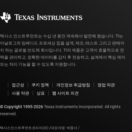
품질 및 안정성
사회 공헌
공인 유통업체
myTI 계정 FAQ
텍사스 인스트루먼트는 수십 년 동안 계속해서 발전해 왔습니다. TI는
아날로그와 임베디드 프로세싱 칩을 설계, 제조, 테스트 그리고 판매까
지 하는 글로벌 반도체 회사입니다. TI의 제품은 고객이 효율적으로 전
력을 관리하고, 정확한 데이터를 감지 후 전송하고, 설계에서 핵심 제어
또는 처리 기능을 할 수 있도록 지원합니다.
접근성
쿠키 정책
개인정보 취급방침
영업 약관
사용 약관
상표
웹 사이트 의견
© Copyright 1995-
2026
Texas Instruments Incorporated. All rights
reserved.
텍사스인스트루먼트코리아(유) /
대표자명: 박중서 /