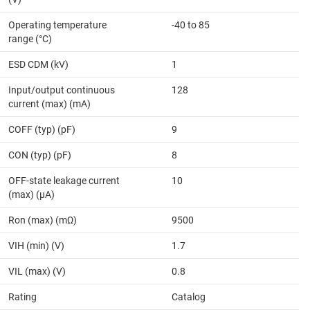
Operating temperature
-40 to 85
range (°C)
ESD CDM (kV)
1
Input/output continuous
128
current (max) (mA)
COFF (typ) (pF)
9
CON (typ) (pF)
8
OFF-state leakage current
10
(max) (µA)
Ron (max) (mΩ)
9500
VIH (min) (V)
1.7
VIL (max) (V)
0.8
Rating
Catalog