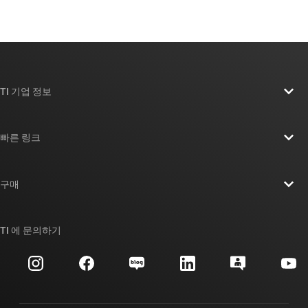
TI 기업 정보
TI 기업 정보 개요
빠른 링크
채용
연락처
뉴스룸
구매
TI E2E™ 설계 지원 포럼
우리의 이야기 | 칩을 만드는 사람들
TI API 제품군
대체품 검색
TI 에 문의하기
이벤트
myTI 회사 계정
고객 지원 센터
투자 관계
배송, 결제 및 세금
패키징
제조
주문 FAQ