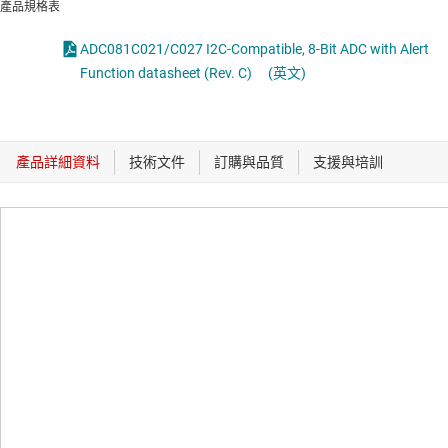
產品規格表
ADC081C021/C027 I2C-Compatible, 8-Bit ADC with Alert
Function datasheet (Rev. C)
(英文)