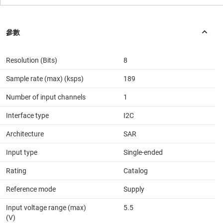
Resolution (Bits)
8
Sample rate (max) (ksps)
189
Number of input channels
1
Interface type
I2C
Architecture
SAR
Input type
Single-ended
Rating
Catalog
Reference mode
Supply
Input voltage range (max)
5.5
(V)