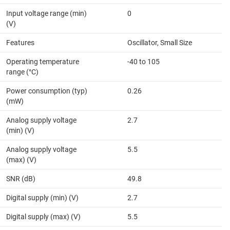
Input voltage range (min)
0
(V)
Features
Oscillator, Small Size
Operating temperature
-40 to 105
range (°C)
Power consumption (typ)
0.26
(mW)
Analog supply voltage
2.7
(min) (V)
Analog supply voltage
5.5
(max) (V)
SNR (dB)
49.8
Digital supply (min) (V)
2.7
Digital supply (max) (V)
5.5