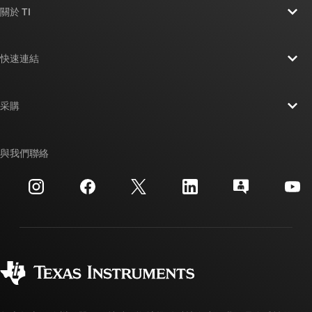
關於 TI
關於 TI 概覽
快速連結
人才招募
聯絡我們
新聞室
采購
TI E2E™ 設計支援論壇
我們的故事 | 晶片幕後
TI API 套件
交互參考搜索
與我們聯絡
活動
myTI 公司帳戶
客戶支援中心
投資人關系
運送、付款與稅金
封裝
製造
訂購 FAQ
品質與可靠性
企業公民
授權經銷商
myTI 帳戶常見問題解答