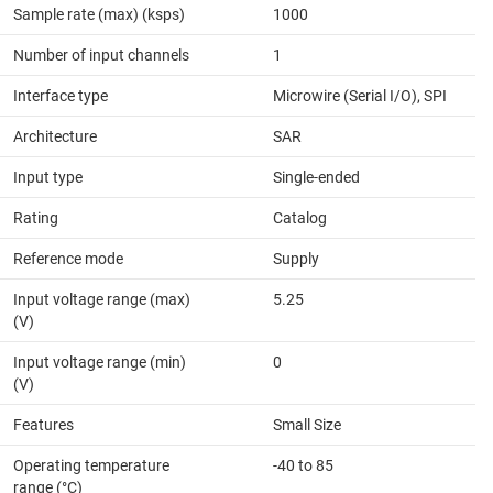
Sample rate (max) (ksps)
1000
Number of input channels
1
Interface type
Microwire (Serial I/O), SPI
Architecture
SAR
Input type
Single-ended
Rating
Catalog
Reference mode
Supply
Input voltage range (max)
5.25
(V)
Input voltage range (min)
0
(V)
Features
Small Size
Operating temperature
-40 to 85
range (°C)