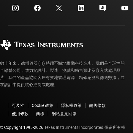
myTI 公司帳戶
客戶支援中心
投資人關系
運送、付款與稅金
封裝
製造
訂購 FAQ
品質與可靠性
企業公民
授權經銷商
myTI 帳戶常見問題解答
數十年來，德州儀器 (TI) 持續不懈地推動科技進步。我們是全球性的
半導體公司，致力於設計、製造、測試和銷售類比及嵌入式處理晶
片。我們的產品協助客戶有效地管理電源、精確感測與傳送數據，並
在設計中提供核心控制或處理。
可及性
Cookie 政策
隱私權政策
銷售條款
使用條款
商標
網站意見回饋
© Copyright 1995-
2026
Texas Instruments Incorporated.保留所有權