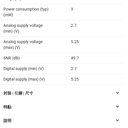
Power consumption (typ)
3
(mW)
Analog supply voltage
2.7
(min) (V)
Analog supply voltage
5.25
(max) (V)
SNR (dB)
49.7
Digital supply (min) (V)
2.7
Digital supply (max) (V)
5.25