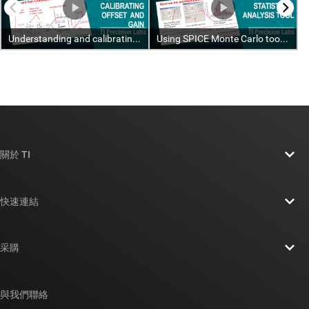
關於 TI
關於 TI 概覽
快速連結
人才招募
聯絡我們
新聞室
采購
TI E2E™ 設計支援論壇
我們的故事 | 晶片幕後
TI API 套件
交互參考搜索
與我們聯絡
活動