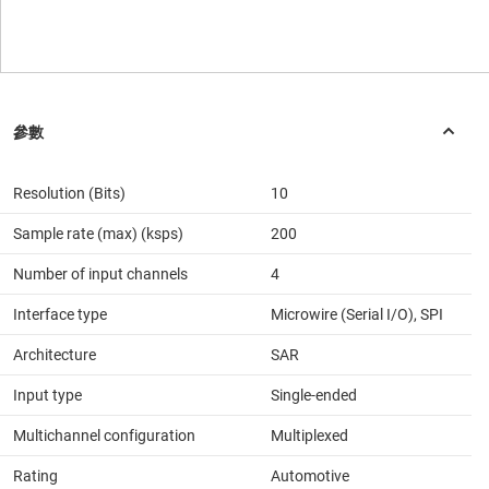
Resolution (Bits)
10
Sample rate (max) (ksps)
200
Number of input channels
4
Interface type
Microwire (Serial I/O), SPI
Architecture
SAR
Input type
Single-ended
Multichannel configuration
Multiplexed
Rating
Automotive