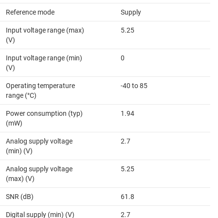
Reference mode
Supply
Input voltage range (max)
5.25
(V)
Input voltage range (min)
0
(V)
Operating temperature
-40 to 85
range (°C)
Power consumption (typ)
1.94
(mW)
Analog supply voltage
2.7
(min) (V)
Analog supply voltage
5.25
(max) (V)
SNR (dB)
61.8
Digital supply (min) (V)
2.7