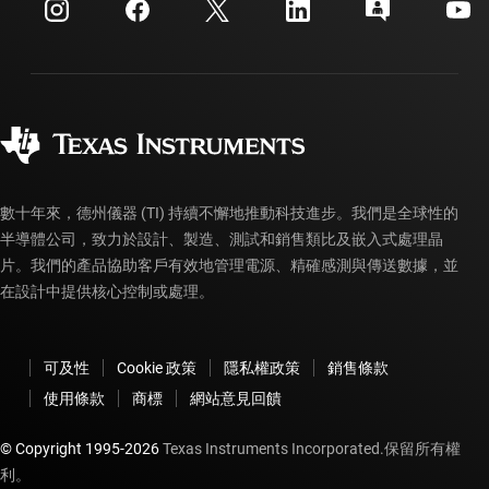
客戶支援中心
投資人關系
運送、付款與稅金
封裝
製造
訂購 FAQ
品質與可靠性
企業公民
授權經銷商
myTI 帳戶常見問題解答
數十年來，德州儀器 (TI) 持續不懈地推動科技進步。我們是全球性的
半導體公司，致力於設計、製造、測試和銷售類比及嵌入式處理晶
片。我們的產品協助客戶有效地管理電源、精確感測與傳送數據，並
在設計中提供核心控制或處理。
可及性
Cookie 政策
隱私權政策
銷售條款
使用條款
商標
網站意見回饋
© Copyright 1995-
2026
Texas Instruments Incorporated.保留所有權
利。