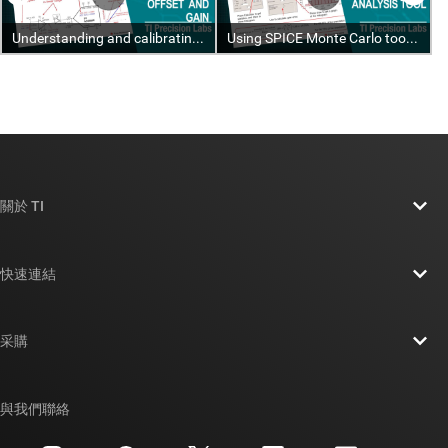
關於 TI
關於 TI 概覽
快速連結
人才招募
聯絡我們
新聞室
采購
TI E2E™ 設計支援論壇
我們的故事 | 晶片幕後
TI API 套件
交互參考搜索
與我們聯絡
活動
myTI 公司帳戶