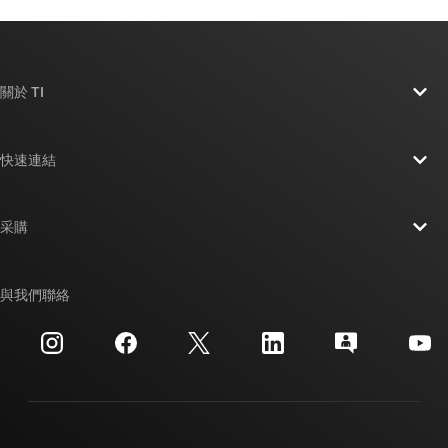
關於 TI
關於 TI 概覽
快速連結
人才招募
聯絡我們
新聞室
采購
TI E2E™ 設計支援論壇
我們的故事 | 晶片幕後
TI API 套件
交互參考搜索
與我們聯絡
活動
myTI 公司帳戶
客戶支援中心
投資人關系
運送、付款與稅金
封裝
製造
訂購 FAQ
品質與可靠性
企業公民