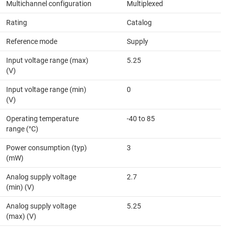
Multichannel configuration
Multiplexed
Rating
Catalog
Reference mode
Supply
Input voltage range (max)
5.25
(V)
Input voltage range (min)
0
(V)
Operating temperature
-40 to 85
range (°C)
Power consumption (typ)
3
(mW)
Analog supply voltage
2.7
(min) (V)
Analog supply voltage
5.25
(max) (V)