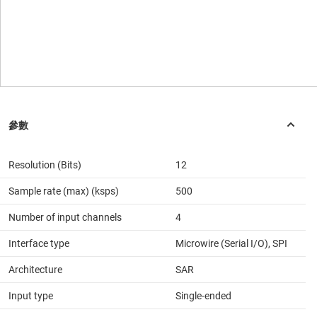
Resolution (Bits)
12
Sample rate (max) (ksps)
500
Number of input channels
4
Interface type
Microwire (Serial I/O), SPI
Architecture
SAR
Input type
Single-ended