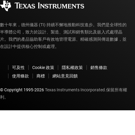
授權經銷商
myTI 帳戶常見問題解答
數十年來，德州儀器 (TI) 持續不懈地推動科技進步。我們是全球性的
半導體公司，致力於設計、製造、測試和銷售類比及嵌入式處理晶
片。我們的產品協助客戶有效地管理電源、精確感測與傳送數據，並
在設計中提供核心控制或處理。
可及性
Cookie 政策
隱私權政策
銷售條款
使用條款
商標
網站意見回饋
© Copyright 1995-
2026
Texas Instruments Incorporated.保留所有權
利。