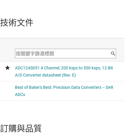
ADC128S052
具單端輸入和序列介面的 12 位元 500-kSPS 8 通道 SAR
ADC
技術文件
Higher channel count (2x)
訂購與品質