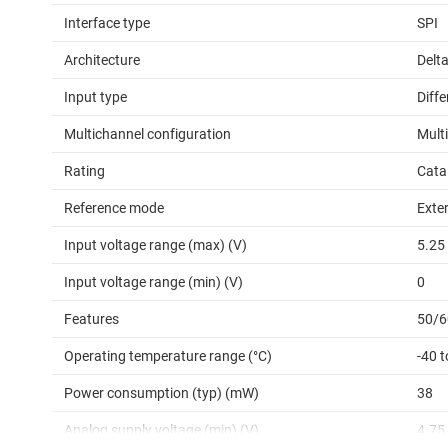
Interface type
SPI
Architecture
Delt
Input type
Diffe
Multichannel configuration
Mult
Rating
Cata
Reference mode
Exte
Input voltage range (max) (V)
5.25
Input voltage range (min) (V)
0
Features
50/6
Operating temperature range (°C)
-40 t
Power consumption (typ) (mW)
38
Analog supply voltage (min) (V)
4.75