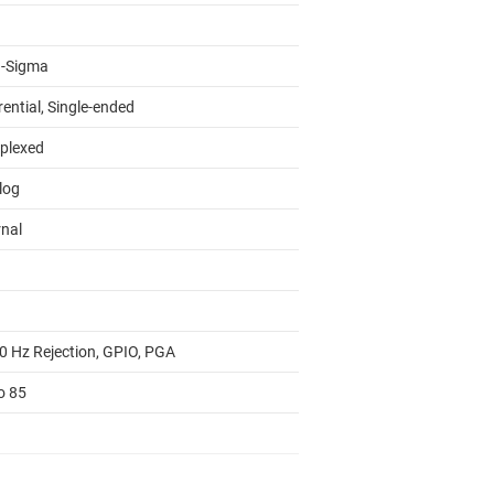
a-Sigma
rential, Single-ended
iplexed
log
rnal
0 Hz Rejection, GPIO, PGA
o 85