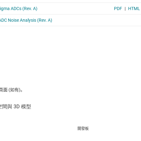
 (如有)。
開發板