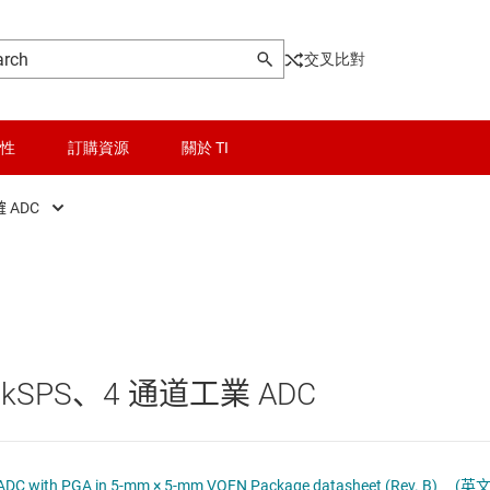
交叉比對
性
訂購資源
關於 TI
 ADC
ont End (AFE)
晶粒與晶圓服務
精確 ADC
rs
無線連線
高速 ADC (≥10 MSPS)
料轉換器
被動和離散
kSPS、4 通道工業 ADC
AC)
邏輯和電壓轉換
隔離
ADS1257 30-kSPS, 4-Channel, 24-Bit ADC with PGA in 5-mm × 5-mm VQFN Package datasheet (Rev. B)
(英文