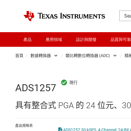
產品
應用領域
設計與開發
品質與可靠
首頁
/
數據轉換器
/
類比轉數位轉換器 (ADC)
/
精確
DLP 產品
Analog Fr
交換器與多工器
Other data converte
ADS1257
介面
整合式與特殊功能資
具有整合式 PGA 的 24 位元、30
射頻 (RF) 與微波
數位轉類比轉換器 (D
微控制器 (MCU) 與處理器
數位電位計 (digipot)
產品規格表