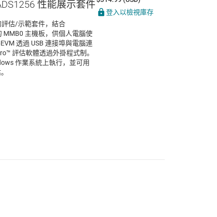
ADS1256 性能展示套件
登入以檢視庫存
完整的評估/示範套件，結合
基礎的 MMB0 主機板，供個人電腦使
6EVM 透過 USB 連接埠與電腦連
ADCPro™ 評估軟體透過外掛程式制。
Windows 作業系統上執行，並可用
估。