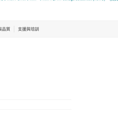
DC)
電池管理 IC
電源管理
音訊、觸覺和壓電
馬達驅動器