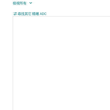
Analog supply voltage (max) (V)
5.25
Digital supply (min) (V)
尋找其它 精確 ADC
1.8
Digital supply (max) (V)
3.6