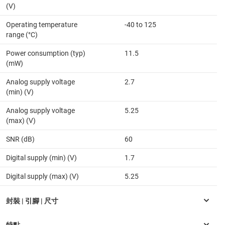
(V)
Operating temperature
-40 to 125
range (°C)
Power consumption (typ)
11.5
(mW)
Analog supply voltage
2.7
(min) (V)
Analog supply voltage
5.25
(max) (V)
SNR (dB)
60
Digital supply (min) (V)
1.7
Digital supply (max) (V)
5.25