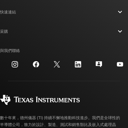
關於 TI 概覽
快速連結
人才招募
聯絡我們
新聞室
采購
TI E2E™ 設計支援論壇
我們的故事 | 晶片幕後
TI API 套件
交互參考搜索
與我們聯絡
活動
myTI 公司帳戶
客戶支援中心
投資人關系
運送、付款與稅金
封裝
製造
訂購 FAQ
品質與可靠性
企業公民
授權經銷商
myTI 帳戶常見問題解答
數十年來，德州儀器 (TI) 持續不懈地推動科技進步。我們是全球性的
半導體公司，致力於設計、製造、測試和銷售類比及嵌入式處理晶