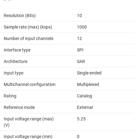
Resolution (Bits)
10
Sample rate (max) (ksps)
1000
Number of input channels
12
Interface type
SPI
Architecture
SAR
Input type
Single-ended
Multichannel configuration
Multiplexed
Rating
Catalog
Reference mode
External
Input voltage range (max)
5.25
(V)
Input voltage range (min)
0