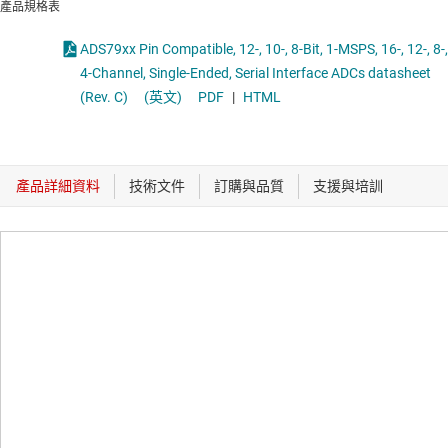
產品規格表
ADS79xx Pin Compatible, 12-, 10-, 8-Bit, 1-MSPS, 16-, 12-, 8-,
4-Channel, Single-Ended, Serial Interface ADCs datasheet
(Rev. C)
(英文)
PDF
|
HTML