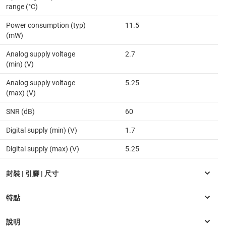
range (°C)
Power consumption (typ)
11.5
(mW)
Analog supply voltage
2.7
(min) (V)
Analog supply voltage
5.25
(max) (V)
SNR (dB)
60
Digital supply (min) (V)
1.7
Digital supply (max) (V)
5.25