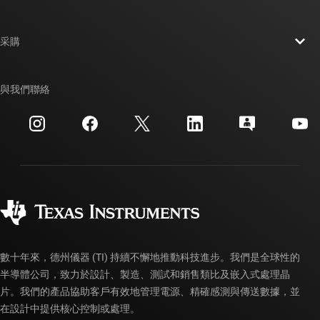
人才招募
聯絡我們
新聞室
采購
TI E2E™ 設計支援論壇
我們的故事 | 晶片幕後
TI API 套件
交互參考搜索
與我們聯絡
活動
myTI 公司帳戶
客戶支援中心
投資人關系
運送、付款與稅金
封裝
製造
訂購 FAQ
品質與可靠性
企業公民
授權經銷商
myTI 帳戶常見問題解答
數十年來，德州儀器 (TI) 持續不懈地推動科技進步。我們是全球性的
半導體公司，致力於設計、製造、測試和銷售類比及嵌入式處理晶
片。我們的產品協助客戶有效地管理電源、精確感測與傳送數據，並
在設計中提供核心控制或處理。