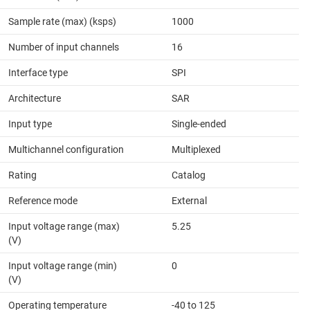
Sample rate (max) (ksps)
1000
Number of input channels
16
Interface type
SPI
Architecture
SAR
Input type
Single-ended
Multichannel configuration
Multiplexed
Rating
Catalog
Reference mode
External
Input voltage range (max)
5.25
(V)
Input voltage range (min)
0
(V)
Operating temperature
-40 to 125