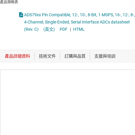
產品規格表
ADS79xx Pin Compatible, 12-, 10-, 8-Bit, 1-MSPS, 16-, 12-, 8-,
4-Channel, Single-Ended, Serial Interface ADCs datasheet
(Rev. C)
(英文)
PDF
|
HTML