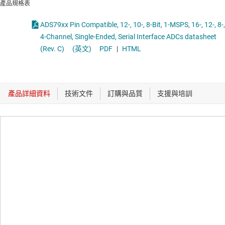
產品規格表
ADS79xx Pin Compatible, 12-, 10-, 8-Bit, 1-MSPS, 16-, 12-, 8-,
4-Channel, Single-Ended, Serial Interface ADCs datasheet
(Rev. C)
(英文)
PDF
|
HTML