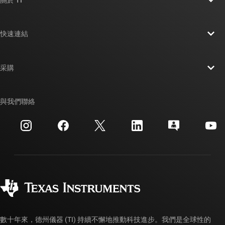
關於 TI 概覽
快速連結
人才招募
聯絡我們
新聞室
采購
TI E2E™ 設計支援論壇
我們的故事 | 晶片幕後
TI API 套件
交互參考搜索
與我們聯絡
活動
myTI 公司帳戶
客戶支援中心
投資人關系
運送、付款與稅金
封裝
製造
訂購 FAQ
品質與可靠性
企業公民
授權經銷商
myTI 帳戶常見問題解答
數十年來，德州儀器 (TI) 持續不懈地推動科技進步。我們是全球性的