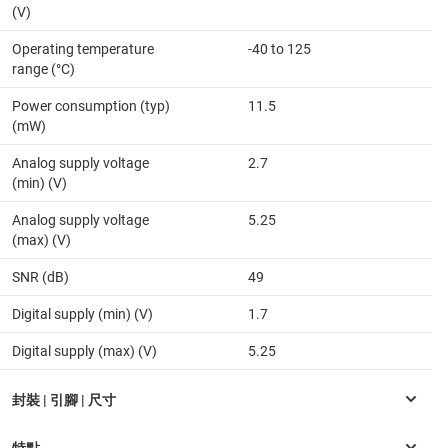
(V)
Operating temperature
-40 to 125
range (°C)
Power consumption (typ)
11.5
(mW)
Analog supply voltage
2.7
(min) (V)
Analog supply voltage
5.25
(max) (V)
SNR (dB)
49
Digital supply (min) (V)
1.7
Digital supply (max) (V)
5.25