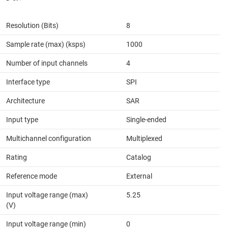
Resolution (Bits)
8
Sample rate (max) (ksps)
1000
Number of input channels
4
Interface type
SPI
Architecture
SAR
Input type
Single-ended
Multichannel configuration
Multiplexed
Rating
Catalog
Reference mode
External
Input voltage range (max)
5.25
(V)
Input voltage range (min)
0