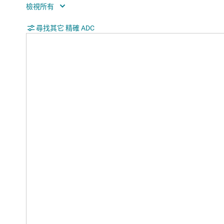
SNR (dB)
83
Digital supply (min) (V)
尋找其它 精確 ADC
2.7
Digital supply (max) (V)
5.5