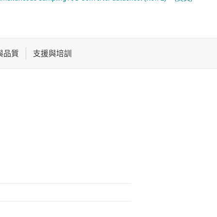
DC)
電池管理 IC
電源管理
音訊、觸覺和壓電
馬達驅動器