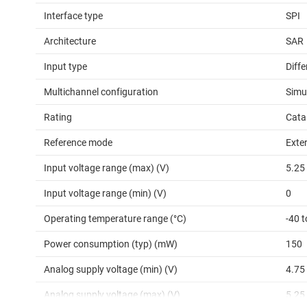
Interface type
SPI
Architecture
SAR
Input type
Diffe
Multichannel configuration
Simu
Rating
Cata
Reference mode
Exter
Input voltage range (max) (V)
5.25
Input voltage range (min) (V)
0
Operating temperature range (°C)
-40 
Power consumption (typ) (mW)
150
Analog supply voltage (min) (V)
4.75
Analog supply voltage (max) (V)
5.25