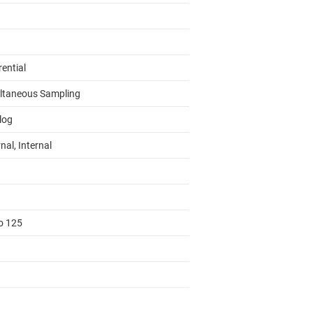
rential
ltaneous Sampling
log
nal, Internal
to 125