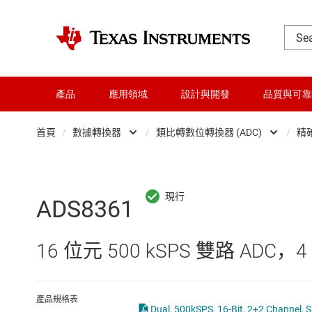
產品
應用領域
設計與開發
品質與可靠
首頁
/
數據轉換器
/
類比轉數位轉換器 (ADC)
/
精確
DLP 產品
Analog Fr
交換器與多工器
Other data converte
ADS8361
介面
整合式與特殊功能資
16 位元 500 kSPS 雙路 AD
射頻 (RF) 與微波
數位轉類比轉換器 (D
微控制器 (MCU) 與處理器
數位電位計 (digipot)
產品規格表
Dual, 500kSPS, 16-Bit, 2+2 Channel, 