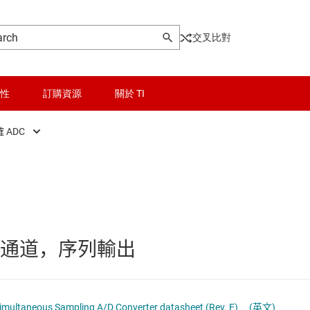
交叉比對
性
訂購資源
關於 TI
 ADC
ont End (AFE)
晶粒與晶圓服務
精確 ADC
rs
無線連線
高速 ADC (≥10 MSPS)
料轉換器
被動和離散
C，4 通道，序列輸出
AC)
邏輯和電壓轉換
隔離
Simultaneous Sampling A/D Converter datasheet (Rev. E)
(英文)