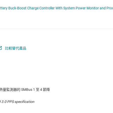
電池管理 IC
電源管理
音訊、觸覺和壓電
馬達驅動器
比較替代產品
測器的 SMBus 1 至 4 節降
 3.0 PPS specification