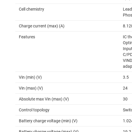
Cell chemistry
Lead 
Phos
Charge current (max) (A)
8.12
Features
IC th
Optim
Inpu
C/PD
VIND
adap
Vin (min) (V)
3.5
Vin (max) (V)
24
Absolute max Vin (max) (V)
30
Control topology
Swit
Battery charge voltage (min) (V)
1.02
Battery charge voltage (max) (V)
19.2