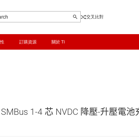
交叉比對
性
訂購資源
關於 TI
晶粒與晶圓服務
無線連線
器
被動和離散
us 1-4 芯 NVDC 降壓-升壓電池
邏輯和電壓轉換
隔離