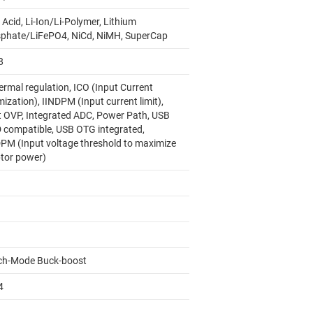
Acid, Li-Ion/Li-Polymer, Lithium
phate/LiFePO4, NiCd, NiMH, SuperCap
8
ermal regulation, ICO (Input Current
ization), IINDPM (Input current limit),
t OVP, Integrated ADC, Power Path, USB
 compatible, USB OTG integrated,
PM (Input voltage threshold to maximize
tor power)
ch-Mode Buck-boost
4