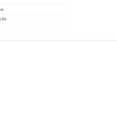
us
o 85