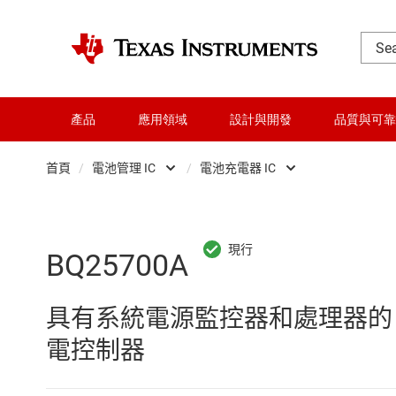
產品
應用領域
設計與開發
品質與可靠
首頁
/
電池管理 IC
/
電池充電器 IC
DLP 產品
電池保護器
交換器與多工器
電池充電器 IC
BQ25700A
介面
電池監控器和平衡
具有系統電源監控器和處理器的 SMB
射頻 (RF) 與微波
電池電量計
電控制器
微控制器 (MCU) 與處理器
電池驗證 IC