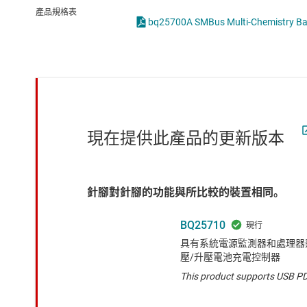
感測器
產品規格表
放大器
數據轉換器
時鐘與計時
現在提供此產品的更新版本
針腳對針腳的功能與所比較的裝置相同。
BQ25710
具有系統電源監測器和處理器熱量監
壓/升壓電池充電控制器
This product supports USB PD