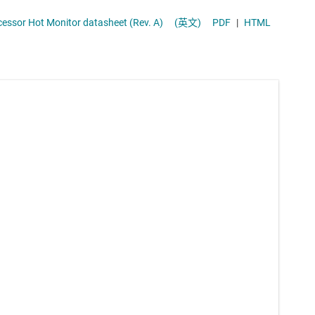
bq25700A SMBus Multi-Chemistry Battery Buck-Boost Charge Controller With System Power Monitor and Processor Hot Monitor datasheet (Rev. A)
(英文)
PDF
|
HTML