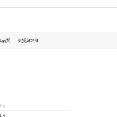
log
3, 4