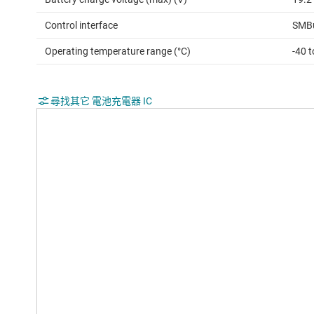
Control interface
SMB
Operating temperature range (°C)
-40 t
尋找其它 電池充電器 IC