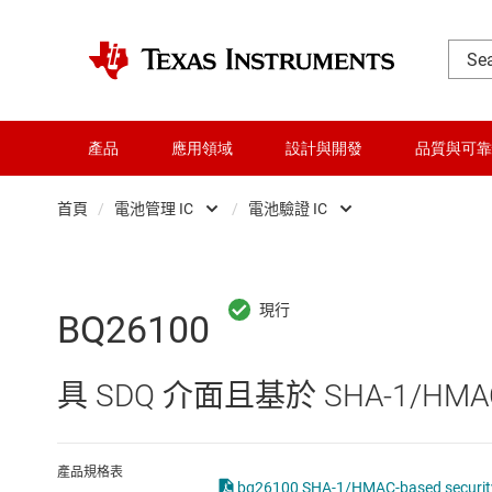
產品
應用領域
設計與開發
品質與可靠
首頁
/
電池管理 IC
/
電池驗證 IC
DLP 產品
電池保護器
交換器與多工器
電池充電器 IC
BQ26100
介面
電池監控器和平衡
具 SDQ 介面且基於 SHA-1/HM
射頻 (RF) 與微波
電池電量計
微控制器 (MCU) 與處理器
電池驗證 IC
產品規格表