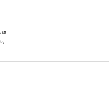
o 85
log