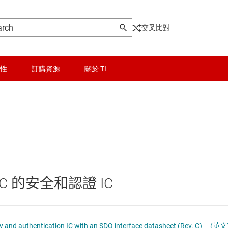
交叉比對
性
訂購資源
關於 TI
晶粒與晶圓服務
無線連線
器
被動和離散
AC 的安全和認證 IC
邏輯和電壓轉換
隔離
bq26100 SHA-1/HMAC-based security and authentication IC with an SDQ interface datasheet (Rev. C)
(英文