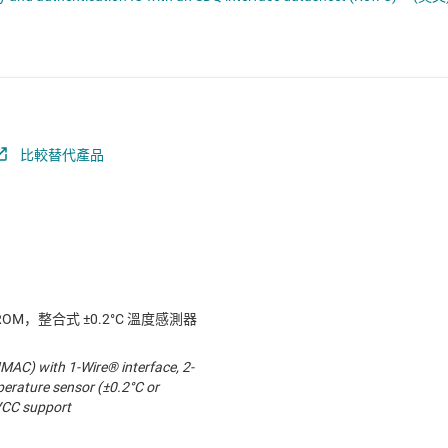
電池管理 IC
電源管理
音訊、觸覺和壓電
馬達驅動器
比較替代產品
EPROM，整合式 ±0.2°C 溫度感測器
MAC) with 1-Wire® interface, 2-
erature sensor (±0.2°C or
VCC support