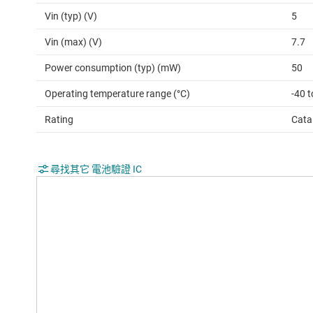
Vin (typ) (V)
5
Vin (max) (V)
7.7
Power consumption (typ) (mW)
50
Operating temperature range (°C)
-40 t
Rating
Cata
尋找其它 電池驗證 IC