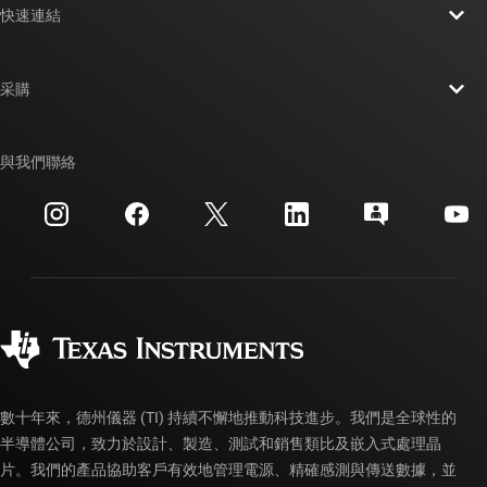
快速連結
人才招募
聯絡我們
新聞室
采購
TI E2E™ 設計支援論壇
我們的故事 | 晶片幕後
TI API 套件
交互參考搜索
與我們聯絡
活動
myTI 公司帳戶
客戶支援中心
投資人關系
運送、付款與稅金
封裝
製造
訂購 FAQ
品質與可靠性
企業公民
授權經銷商
myTI 帳戶常見問題解答
數十年來，德州儀器 (TI) 持續不懈地推動科技進步。我們是全球性的
半導體公司，致力於設計、製造、測試和銷售類比及嵌入式處理晶
片。我們的產品協助客戶有效地管理電源、精確感測與傳送數據，並