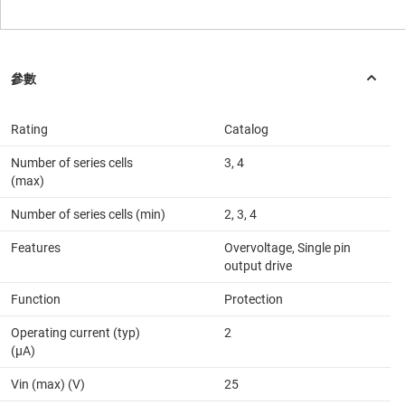
Rating
Catalog
Number of series cells
3, 4
(max)
Number of series cells (min)
2, 3, 4
Features
Overvoltage, Single pin
output drive
Function
Protection
Operating current (typ)
2
(µA)
Vin (max) (V)
25