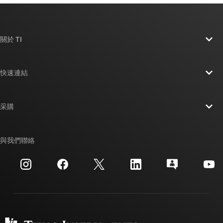
關於 TI
關於 TI 概覽
快速連結
人才招募
聯絡我們
新聞室
采購
TI E2E™ 設計支援論壇
我們的故事 | 晶片幕後
TI API 套件
交互參考搜索
與我們聯絡
活動
myTI 公司帳戶
客戶支援中心
投資人關系
運送、付款與稅金
封裝
製造
訂購 FAQ
品質與可靠性
企業公民
授權經銷商