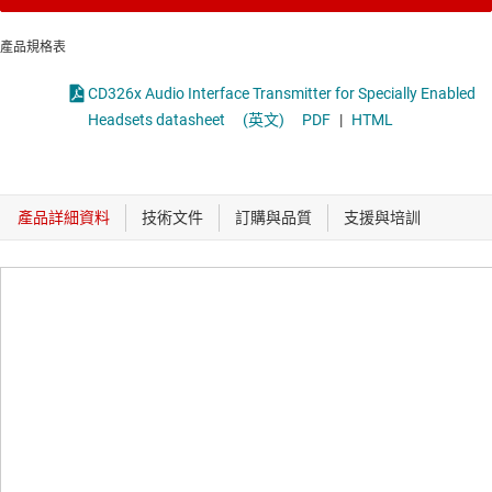
產品規格表
CD326x Audio Interface Transmitter for Specially Enabled
Headsets datasheet
(英文)
PDF
|
HTML